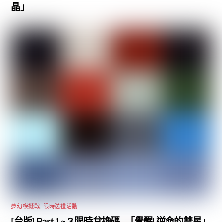
晶」
夢幻模擬戰
,
限時送禮活動
[台版] Part 1 ~ 3 限時兌換碼 –「覺醒! 逆命的雙星」