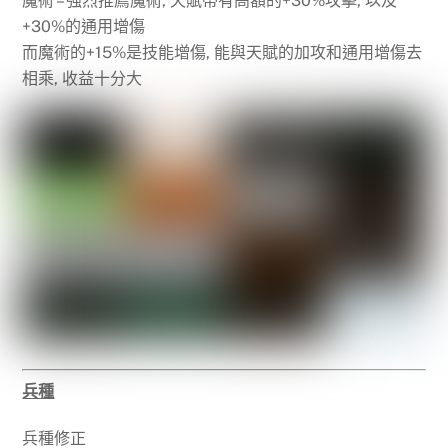
魔術 – 強烈推薦魔術, 天賦帶有高額的+30%攻擊, 以及
+30%的通用增傷
而魔術的+15%是技能增傷, 能與天賦的加攻和通用增傷去
相乘, 收益十分大
兵種
兵種修正