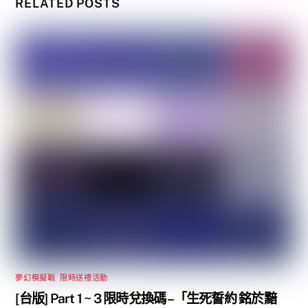
RELATED POSTS
夢幻模擬戰
,
限時送禮活動
[台版] Part 1 ~ 3 限時兌換碼 –「生死誓約 銘於黯