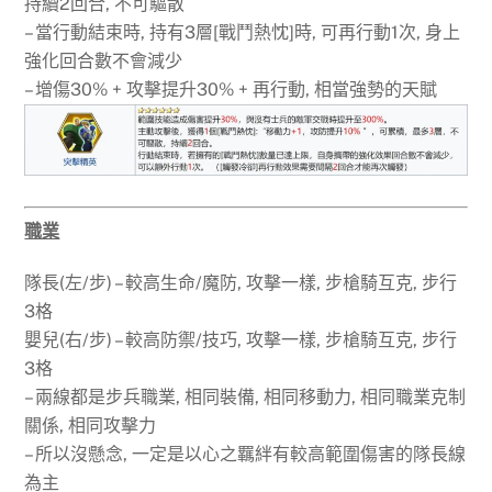
持續2回合, 不可驅散
– 當行動結束時, 持有3層[戰鬥熱忱]時, 可再行動1次, 身上
強化回合數不會減少
– 增傷30% + 攻擊提升30% + 再行動, 相當強勢的天賦
職業
隊長(左/步) – 較高生命/魔防, 攻擊一樣, 步槍騎互克, 步行
3格
嬰兒(右/步) – 較高防禦/技巧, 攻擊一樣, 步槍騎互克, 步行
3格
– 兩線都是步兵職業, 相同裝備, 相同移動力, 相同職業克制
關係, 相同攻擊力
– 所以沒懸念, 一定是以心之羈絆有較高範圍傷害的隊長線
為主