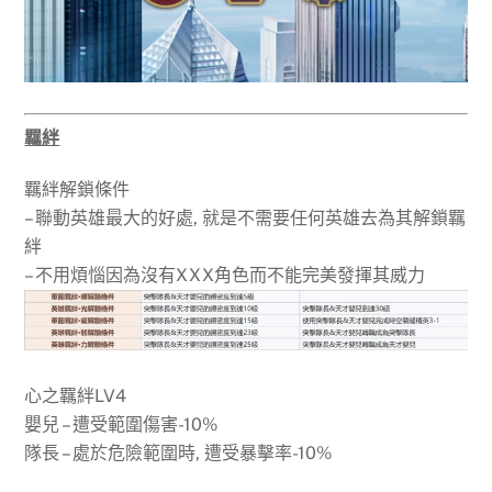
羈絆
羈絆解鎖條件
– 聯動英雄最大的好處, 就是不需要任何英雄去為其解鎖羈
絆
– 不用煩惱因為沒有XXX角色而不能完美發揮其威力
心之羈絆LV4
嬰兒 – 遭受範圍傷害-10%
隊長 – 處於危險範圍時, 遭受暴擊率-10%