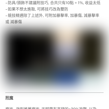
– 防具/頭飾不建議附技巧, 合共只有10點 = 1%, 收益太低
– 如果不想太進取, 可將技巧改為雙防
– 競技精通除了上述外, 可附加暴擊率, 加暴傷, 減暴擊率
或 減暴傷
附魔