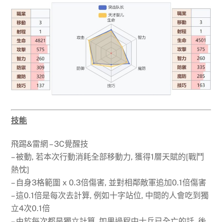
技能
飛踢&雷網 – 3C覺醒技
– 被動, 若本次行動消耗全部移動力, 獲得1層天賦的[戰鬥
熱忱]
– 自身3格範圍 x 0.3倍傷害, 並對相鄰敵軍追加0.1倍傷害
– 這0.1倍是每次去計算, 例如十字站位, 中間的人會吃到獨
立4次0.1倍
– 由於每次都是獨立計算, 如果過程中士兵已全亡的話, 後