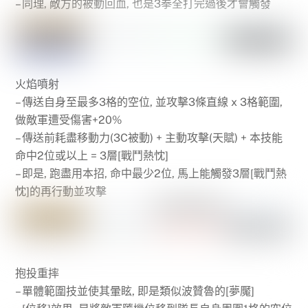
– 同理, 敵方的被動回血, 也是3拳全打完過後才會觸發
火焰噴射
– 傳送自身至最多3格的空位, 並攻擊3條直線 x 3格範圍,
做敵軍遭受傷害+20%
– 傳送前耗盡移動力(3C被動) + 主動攻擊(天賦) + 本技能
命中2位或以上 = 3層[戰鬥熱忱]
– 即是, 跑盡用本招, 命中最少2位, 馬上能觸發3層[戰鬥熱
忱]的再行動並攻擊
抱投重摔
– 單體範圍技並使其暈眩, 即是類似波贊魯的[夢魘]