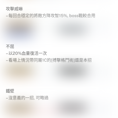
攻擊威嚇
– 每回合穩定的將敵方降攻智15%, boss戰較合用
不屈
– 以20%血量復活一次
– 看場上情況帶同屬1C的[搏擊格鬥術]還是本招
鐵壁
– 沒意義的一招, 可略過