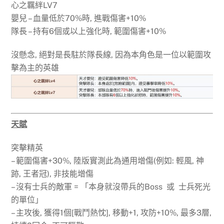
心之羈絆LV7
嬰兒 – 血量低於70%時, 進戰傷害+10%
隊長 – 持有6個或以上強化時, 範圍傷害+10%
沒懸念, 絕對是長駐於隊長線, 因為本角色是一位以範圍攻
擊為主的英雄
天賦
突擊精英
– 範圍傷害+30%, 陸版實測此為通用增傷(例如: 輕風, 神
跡, 王者冠), 非技能增傷
– 沒有士兵的敵軍 = 「本身就沒帶兵的Boss 或 士兵死光
的單位」
– 主攻後, 獲得1個[戰鬥熱忱], 移動+1, 攻防+10%, 最多3層,