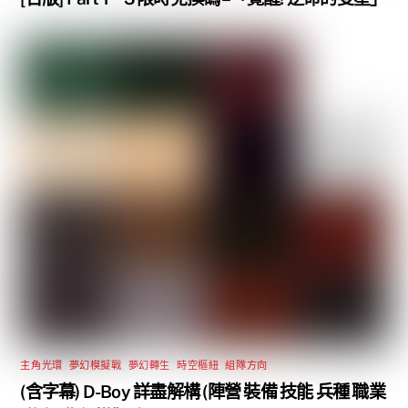
主角光環
,
夢幻模擬戰
,
夢幻轉生
,
時空樞紐
,
組隊方向
(含字幕) D-Boy 詳盡解構 (陣營 裝備 技能 兵種 職業