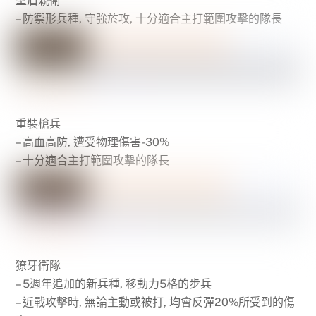
聖盾親衛
– 防禦形兵種, 守強於攻, 十分適合主打範圍攻擊的隊長
重裝槍兵
– 高血高防, 遭受物理傷害-30%
– 十分適合主打範圍攻擊的隊長
獠牙衛隊
– 5週年追加的新兵種, 移動力5格的步兵
– 近戰攻擊時, 無論主動或被打, 均會反彈20%所受到的傷