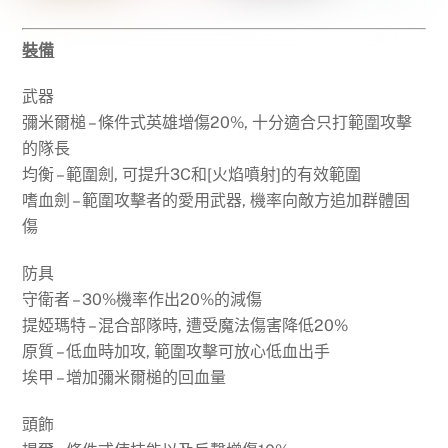
裝備
武器
彌米爾槌 – 條件式英雄增傷20%, 十分適合只打範圍攻擊
的隊長
均衡 – 範圍劍, 可提升3C和[火焰噴射]的有效範圍
嗜血劍 – 範圍攻擊者的愛用武器, 機率向敵方追加群體固
傷
防具
守衛者 – 30%機率作出20%的減傷
提婭瑪特 – 混合部隊時, 遭受魔法傷害降低20%
原質 – 低血時加攻, 範圍攻擊可放心低血出手
埃甲 – 增加彌米爾槌的回血量
頭飾