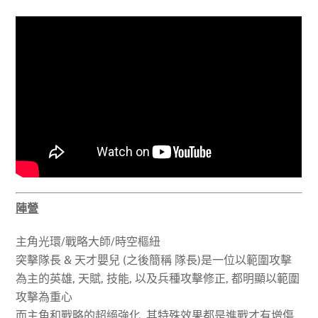
陣營
主角光環/戰略大師/時空樞紐
突擊隊長 & 天才嬰兒 (之後簡稱 隊長)是一位以範圍攻擊
為主的英雄, 天賦, 技能, 以及兵種攻擊修正, 都明顯以範圍
攻擊為重心
而主角和戰略的超絕強化, 其特殊效果都是進戰才有增傷