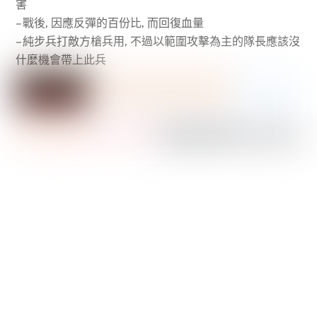
害
– 戰後, 因應反彈的百份比, 而回復血量
– 純步兵打敵方槍兵用, 不過以範圍攻擊為主的隊長應該沒
什麼機會帶上此兵