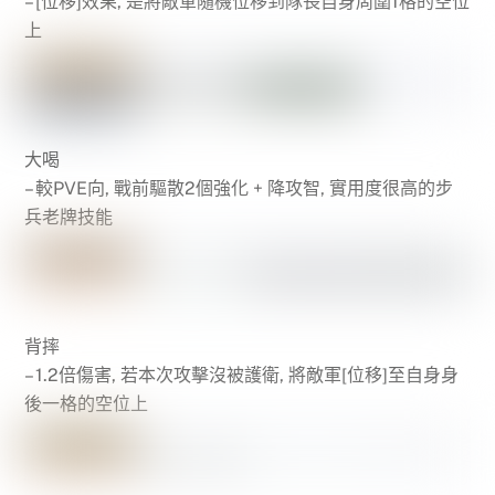
– [位移]效果, 是將敵軍隨機位移到隊長自身周圍1格的空位
上
大喝
– 較PVE向, 戰前驅散2個強化 + 降攻智, 實用度很高的步
兵老牌技能
背摔
– 1.2倍傷害, 若本次攻擊沒被護衛, 將敵軍[位移]至自身身
後一格的空位上