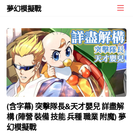
Skip
Men
夢幻模擬戰
to
content
(含字幕) 突擊隊長&天才嬰兒 詳盡解
構 (陣營 裝備 技能 兵種 職業 附魔) 夢
幻模擬戰