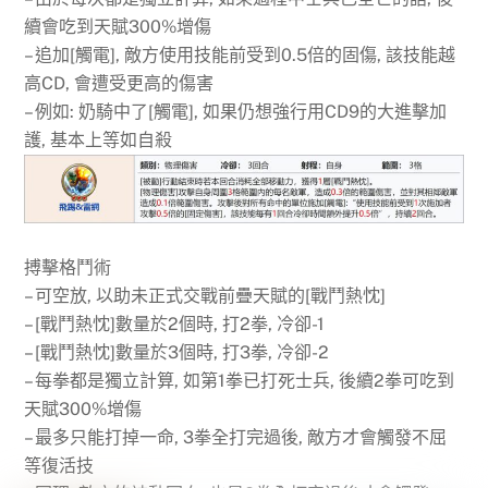
續會吃到天賦300%增傷
– 追加[觸電], 敵方使用技能前受到0.5倍的固傷, 該技能越
高CD, 會遭受更高的傷害
– 例如: 奶騎中了[觸電], 如果仍想強行用CD9的大進擊加
護, 基本上等如自殺
搏擊格鬥術
– 可空放, 以助未正式交戰前疊天賦的[戰鬥熱忱]
– [戰鬥熱忱]數量於2個時, 打2拳, 冷卻-1
– [戰鬥熱忱]數量於3個時, 打3拳, 冷卻-2
– 每拳都是獨立計算, 如第1拳已打死士兵, 後續2拳可吃到
天賦300%增傷
– 最多只能打掉一命, 3拳全打完過後, 敵方才會觸發不屈
等復活技