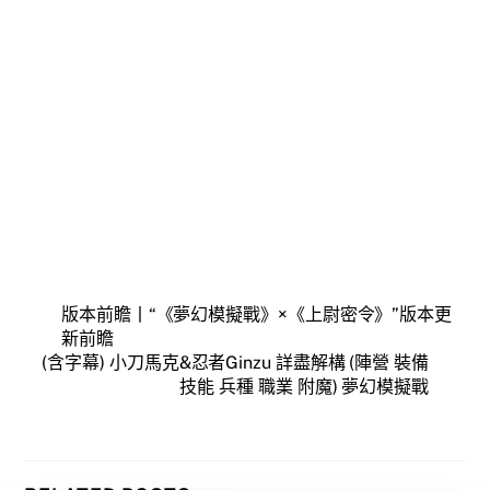
版本前瞻丨“《夢幻模擬戰》×《上尉密令》”版本更
新前瞻
(含字幕) 小刀馬克&忍者Ginzu 詳盡解構 (陣營 裝備
技能 兵種 職業 附魔) 夢幻模擬戰