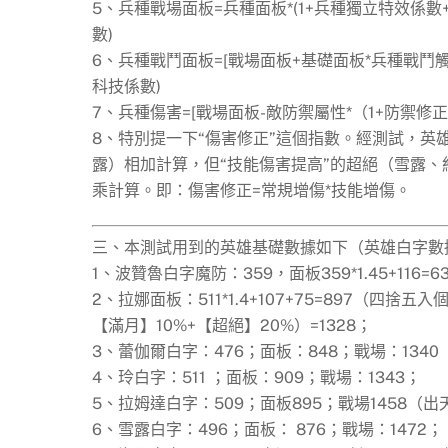
5、兵種戰場面板=兵種面板*(1+兵種獨立特效係數+
數)
6、兵種戰鬥面板=[戰場面板+基礎面板*兵種戰鬥觸發特
科技係數)
7、兵種傷害=[戰場面板-敵防禦屬性*（1+防禦修正
8、特別提一下“傷害修正”這個指數。經測試，
露）相加計算，但“技能傷害提高”的超絕（雪露
乘計算。即：傷害修正=常規增傷*技能增傷。
三、本測試用到的英雄基礎數據如下（英雄白字數
1、波贊魯白字魔防：359，面板359*1.45+116=6
2、拉娜面板：511*1.4+107+75=897（四捨
【滿月】10%+【超絕】20%）=1328；
3、蕾伽爾白字：476；面板：848；戰場：134
4、玲白字：511 ；面板：909；戰場：1343；
5、拉姆達白字：509；面板895；戰場1458（
6、雪露白字：496；面板： 876；戰場：1472；