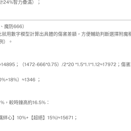
（計24%智力疊滿）；
；
、魔防666）
那在此就用數字模型計算出具體的傷害差額，方便輔助判斷選擇附魔
例）。
14895；（1472-666*0.75）/2*20 *1.5*1.1*1.12≈17972；傷
0%+18%）≈1346 ；
≈7%，較時鐘高約16.5%：
+【羈絆心】10%+【超絕】15%)≈15671；