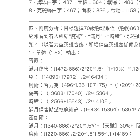
7、海恩白字： 487，面板：864；戰場：1486
8、克麗絲白字：467；面板：836；戰場：1153
四、附魔分析：目標選擇70級物理系怪（物防868
經常看到有人糾結“魔術”、“滿月”、“時鐘”，
類。（以智力型英雄雪露，和增傷型英雄蕾伽爾為
1、單體（1.5X）輸出：
雪露：
滿月傷害：(1472-666)/2*20*1.5*（1+10%）*1.12≈
望：（14895+17972）/2≈16434；
魔術：智力為（496*1.35+107+75）*（1+20%+2
傷害：（13688+17040）/2≈15364；
時鐘：（12566+15643）/2≈14105；
滿月傷害期望較魔術高：(16434-15364)/15364
蕾伽爾：
滿月：(1340-666)/2*20*1.5*(1+【天賦】30%
魔術：(1220-666) /2*20*1.5*1.55*1.1≈14169；