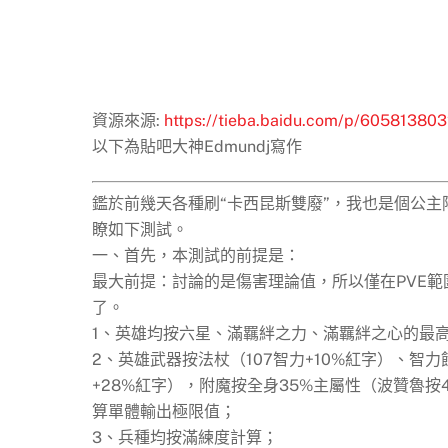
資源來源:
https://tieba.baidu.com/p/6058138
以下為貼吧大神Edmundj寫作
鑑於前幾天各種刷“卡西昆斯雙廢”，我也是個公主
瞭如下測試。
一、首先，本測試的前提是：
最大前提：討論的是傷害理論值，所以僅在PVE範
了。
1、英雄均按六星、滿羈絆之力、滿羈絆之心的最
2、英雄武器按法杖（107智力+10%紅字）、智力
+28%紅字），附魔按全身35%主屬性（波贊魯
算單體輸出極限值；
3、兵種均按滿練度計算；