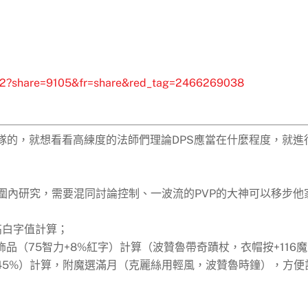
032?share=9105&fr=share&red_tag=2466269038
隊的，就想看看高練度的法師們理論DPS應當在什麼程度，就進
圍內研究，需要混同討論控制、一波流的PVP的大神可以移步他
高白字值計算；
飾品（75智力+8%紅字）計算（波贊魯帶奇蹟杖，衣帽按+116
按45%）計算，附魔選滿月（克麗絲用輕風，波贊魯時鐘），方便