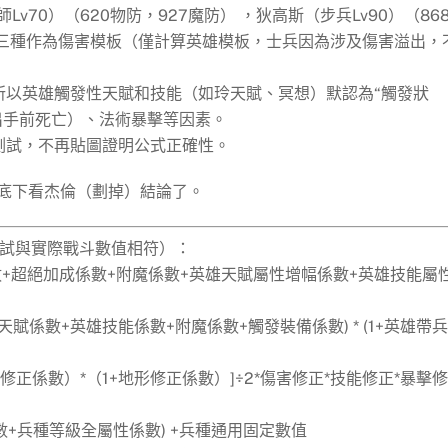
v70）（620物防，927魔防） ，狄高斯（步兵Lv90）（86
防）三種作為傷害模板（僅計算英雄模板，士兵因為涉及傷害溢出，
所以英雄觸發性天賦和技能（如玲天賦、冥想）默認為“觸發狀
出手前死亡）、法術暴擊等因素。
測試，不再貼圖證明公式正確性。
底下看杰倫（劃掉）結論了。
測試與實際戰斗數值相符）：
數+超絕加成係數+附魔係數+英雄天賦屬性增幅係數+英雄技能屬
賦係數+英雄技能係數+附魔係數+觸發裝備係數) * (1+英雄帶
修正係數）*（1+地形修正係數）]÷2*傷害修正*技能修正*暴擊
係數+兵種等級全屬性係數) +兵種通用固定數值