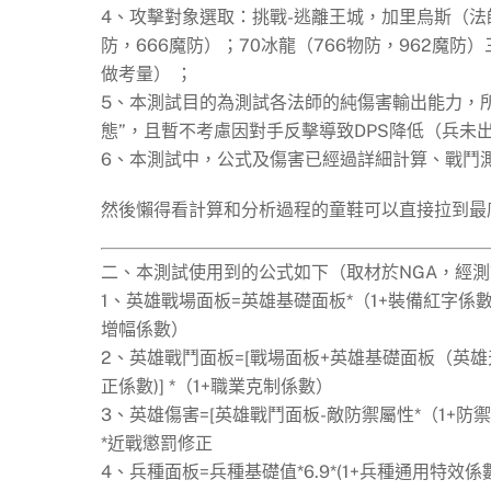
4、攻擊對象選取：挑戰-逃離王城，加里烏斯（法師L
防，666魔防）；70冰龍（766物防，962魔
做考量） ；
5、本測試目的為測試各法師的純傷害輸出能力，
態”，且暫不考慮因對手反擊導致DPS降低（兵未
6、本測試中，公式及傷害已經過詳細計算、戰鬥
然後懶得看計算和分析過程的童鞋可以直接拉到最
二、本測試使用到的公式如下（取材於NGA，經
1、英雄戰場面板=英雄基礎面板*（1+裝備紅字係
增幅係數）
2、英雄戰鬥面板=[戰場面板+英雄基礎面板（英雄天
正係數)] *（1+職業克制係數）
3、英雄傷害=[英雄戰鬥面板-敵防禦屬性*（1+防禦
*近戰懲罰修正
4、兵種面板=兵種基礎值*6.9*(1+兵種通用特效