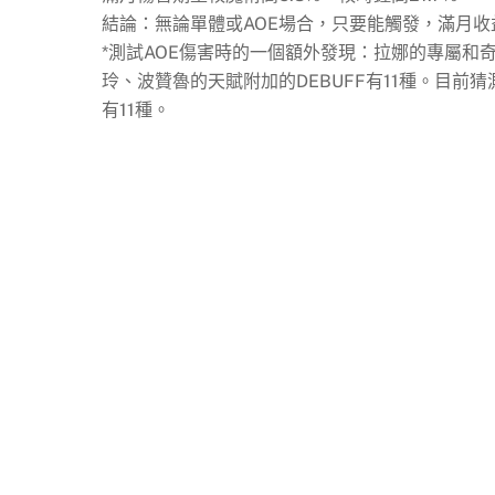
結論：無論單體或AOE場合，只要能觸發，滿月收
*測試AOE傷害時的一個額外發現：拉娜的專屬和奇
玲、波贊魯的天賦附加的DEBUFF有11種。目
有11種。