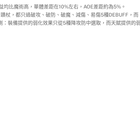
益均比魔術高，單體差距在10%左右，AOE差距約為5%。
蹟杖，都只過破攻、破防、破魔、減傷、易傷5種DEBUFF，而
前猜測：裝備提供的弱化效果只從5種降攻防中選取，而天賦提供的