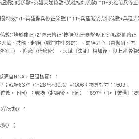
超絕加成係數+英雄天賦係數+英雄技能係數) * (1+英雄帶兵修正
效* (1+英雄帶兵修正係數)] * ( 1+兵種職業克制係數+兵種克
係數)*地形補正]/2*傷害修正*技能修正*暴擊修正*近戰懲罰修正
英雄天賦、技能、超絕（戰鬥中生效的）、羈絆之心（蕾伽爾、雪
、約修亞）、附魔（僅魔術）、天賦（法娜）相加後，與上述增傷
據源自NGA，已經核實）：
37；戰場637*（1+28 %+30%）=1006；換算智力：1509；
五入個位數，下同）；戰場（超絕後，下同）：897*（ 1+【裝備】18
0（帶冥想）；
出天賦）；