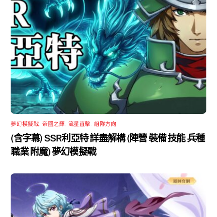
夢幻模擬戰
,
帝國之輝
,
流星直擊
,
組隊方向
(含字幕) SSR利亞特 詳盡解構 (陣營 裝備 技能 兵種
職業 附魔) 夢幻模擬戰