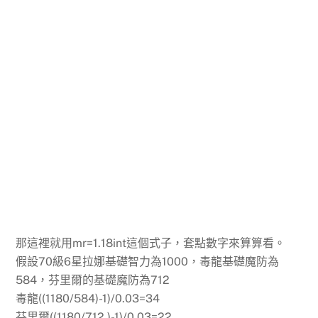
那這裡就用mr=1.18int這個式子，套點數字來算算看。
假設70級6星拉娜基礎智力為1000，毒龍基礎魔防為
584，芬里爾的基礎魔防為712
毒龍((1180/584)-1)/0.03=34
芬里爾((1180/712 )-1)/0.03=22