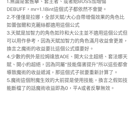
1.無論是套進擊、套王者、或者給BOSS加增傷
DEBUFF，mr=1.18int這個式子都依然不會變。
2.不僅僅是拉娜，全部天賦/大心自帶增傷效果的角色比
如蕾伽爾和克麗絲都適用這個公式
3.天賦是加智力的角色如玲和大公主並不適用這個公式但
可以用作參考，因為天賦加智力的角色滿月收益會更差，
換言之魔術的收益要比這個公式還要好。
4.少數的例外是拉姆達放AOE、開大公主超絕、套法娜天
賦、開小約超絕，因為同屬“技能傷害提升”所以這些都會
導致魔術的收益遞減，那這個式子就要重新計算了。
5.魔術這個附魔生效的大前提是使用技能，換言之假如技
能斷檔了的話魔術收益即為0，平A或者反擊無效。