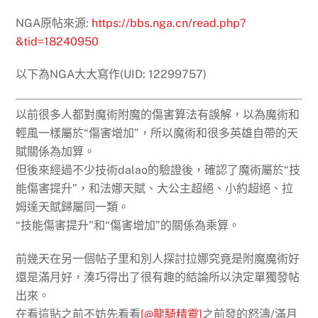
NGA原帖來源:
https://bbs.nga.cn/read.php?
&tid=18240950
以下為NGA大大寫作(UID: 12299757)
以前很多人都對魔術附魔的傷害算法有誤解，以為魔術和
輕風一樣屬於“傷害增加”，所以魔術和很多英雄自帶的天
賦關係為加算。
但後來經過不少技術dalao的驗證後，確認了魔術屬於“技
能傷害提升”，和法娜天賦、大公主超絕、小約超絕、拉
姆達天賦歸屬同一類。
“技能傷害提升”和“傷害增加”的關係為乘算。
前幾天在另一個帖子里和別人探討拉娜究竟是附魔魔術好
還是滿月好，湊巧得出了很有趣的結論所以決定單獨發帖
出來。
在看這貼之前不妨先看看
[@龍騎精靈]
之前發的怒濤/滿月