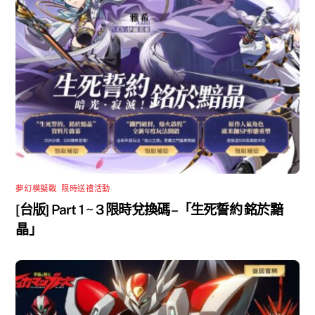
夢幻模擬戰
,
限時送禮活動
[台版] Part 1 ~ 3 限時兌換碼 –「生死誓約 銘於黯
晶」