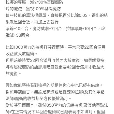
拉娜的專屬：減少30%基礎魔防
玲的殲滅：無視100%基礎魔防
這些技能的算法很簡單，直接把百分比除0.03，得出的結
果就是回合數，再加上去就行
暗鐮+10回合，魔防威嚇+7回合，拉娜專屬+10回合，玲
殲滅+33回合
比如1000智力的拉娜打芬裡爾時，平常只要22回合滿月
收益就大於魔術。
但用暗鐮時要32回合滿月收益才大於魔術，如果觸發拉
娜專屬減魔防的話那用暗鐮就更要42回合滿月才收益大
於魔術。
假如你能堅持看到這裡的話相信你心中也已經有結論。
對於毒龍而言，無論是高練或是低練的拉娜(及其他單點
法師)魔術的收益都全方位優於滿月。
對於芬里爾而言，雖然850智力的低練拉娜(及其他單點法
師)在正常情況下14回合魔術就已經表現不如滿月，但因