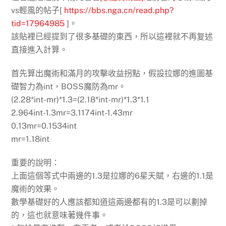
vs輕風的帖子
[
https://bbs.nga.cn/read.php?
tid=17964985
]
。
該貼裡已經提到了很多基礎的東西，所以這裡就不再复述
直接進入計算。
首先算出魔術和滿月的攻擊收益拐點，假設拉娜的進圖基
礎智力為int，BOSS魔防為mr。
(2.28*int-mr)*1.3=(2.18*int-mr)*1.3*1.1
2.964int-1.3mr=3.1174int-1.43mr
0.13mr=0.1534int
mr=1.18int
重要的說明：
上面這個等式中兩邊的1.3是拉娜的6星天賦，右邊的1.1是
魔術的效果。
數學基礎好的人應該都知道這兩邊都有的1.3是可以劃掉
的，這也就意味著幾件事。