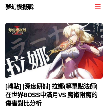
Skip
Men
夢幻模擬戰
to
content
[轉貼] [深度研討] 拉娜(等單點法師)
在世界BOSS中滿月VS 魔術附魔的
傷害對比分析