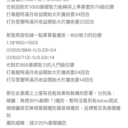
也就說對於1000基礎智力能稱得上準畢業的70級拉娜
打毒龍時滿月收益開始大於魔術要
34回合
打芬里爾時滿月收益開始大於魔術要
22回合
那我再按低練一點算算看魔術，850智力的拉娜
1.18*850=1003
((1003/584)-1)/0.03=24
((1003/712)-1)/0.03=14
也對於850基礎智力的入門級拉娜
打毒龍時滿月收益開始大於魔術要
24回合
打芬里爾時滿月收益開始大於魔術要
14回合
那在此基礎之上還有技能效果和裝備的影響，分別為：
暗鐮：無視30%基礎(？)魔防，暫時沒看到有dalao測試
過暗鐮是否無視基礎魔防還是總魔防，這裡暫定為基礎魔
防
魔防威嚇：減少20%基礎魔防