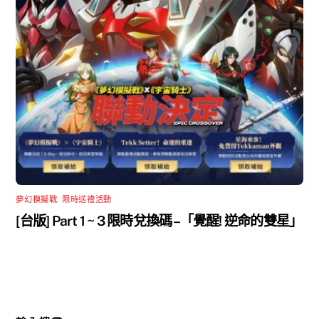
夢幻模擬戰
,
限時送禮活動
[台版] Part 1 ~ 3 限時兌換碼 –「覺醒! 逆命的雙星」