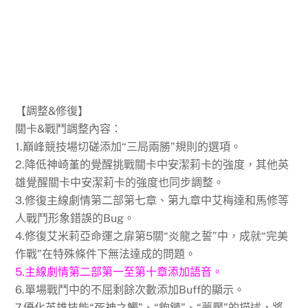
【調整&修復】
關卡&戰鬥調整內容：
1.巔峰競技場切磋添加“三局兩勝”規則的選項。
2.降低神崎堇的覺醒挑戰關卡中安潔莉卡的強度，其他英
雄覺醒關卡中安潔莉卡的強度也同步調整。
3.修復主線劇情第二部第七章、第九章中艾梅達和馬修等
人戰鬥形象錯誤的Bug。
4.修復艾米莉亞命運之扉第5關“炎龍之誓”中，成就“完美
作戰”在特殊條件下無法達成的問題。
5.主線劇情第二部第一至第十章添加語音。
6.單場戰鬥中的不屈剩餘次數添加Buff的顯示。
7.優化英雄技能“死神之觸”、“鉤鏈”、“夢魘”的描述，將