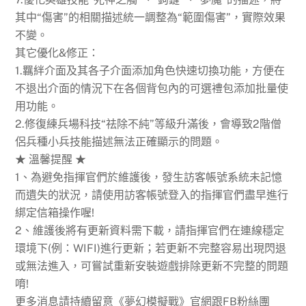
其中“傷害”的相關描述統一調整為“範圍傷害”，實際效果
不變。
其它優化&修正：
1.羈絆介面及其各子介面添加角色快速切換功能，方便在
不退出介面的情況下在各個背包內的可選禮包添加批量使
用功能。
2.修復練兵場科技“祛除不純”等級升滿後，會導致2階僧
侶兵種小兵技能描述無法正確顯示的問題。
★ 溫馨提醒 ★
1、為避免指揮官們於維護後，發生訪客帳號系統未記憶
而遺失的狀況，請使用訪客帳號登入的指揮官們盡早進行
綁定信箱操作喔!
2、維護後將有更新資料需下載，請指揮官們在連線穩定
環境下(例：WIFI)進行更新；若更新不完整容易出現閃退
或無法進入，可嘗試重新安裝遊戲排除更新不完整的問題
唷!
更多消息請持續留意《夢幻模擬戰》官網跟FB粉絲團