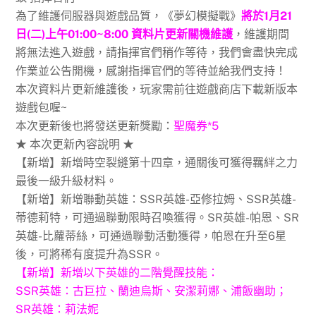
為了維護伺服器與遊戲品質，《夢幻模擬戰》
將
於1月21
日(二)上午01:00~8:00 資料片更新關機維護
，維護期間
將無法進入遊戲，請指揮官們稍作等待，我們會盡快完成
作業並公告開機，感謝指揮官們的等待並給我們支持！
本次資料片更新維護後，玩家需前往遊戲商店下載新版本
遊戲包喔~
本次更新後也將發送更新獎勵：
聖魔券*5
★ 本次更新內容說明 ★
【新增】新增時空裂縫第十四章，通關後可獲得羈絆之力
最後一級升級材料。
【新增】新增聯動英雄：SSR英雄-亞修拉姆、SSR英雄-
蒂德莉特，可通過聯動限時召喚獲得。SR英雄-帕恩、SR
英雄-比蘿蒂絲，可通過聯動活動獲得，帕恩在升至6星
後，可將稀有度提升為SSR。
【新增】新增以下英雄的二階覺醒技能：
SSR英雄：古巨拉、蘭迪烏斯、安潔莉娜、浦飯幽助；
SR英雄：莉法妮