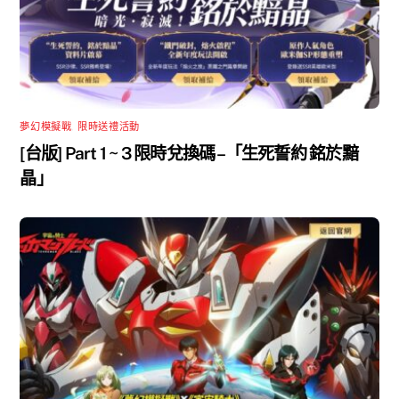
夢幻模擬戰
,
限時送禮活動
[台版] Part 1 ~ 3 限時兌換碼 –「生死誓約 銘於黯
晶」