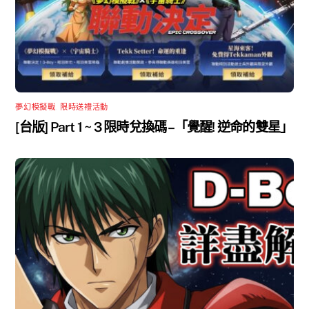
夢幻模擬戰
,
限時送禮活動
[台版] Part 1 ~ 3 限時兌換碼 –「覺醒! 逆命的雙星」