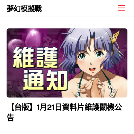
Skip
Men
夢幻模擬戰
to
content
【台版】1月21日資料片維護關機公
告