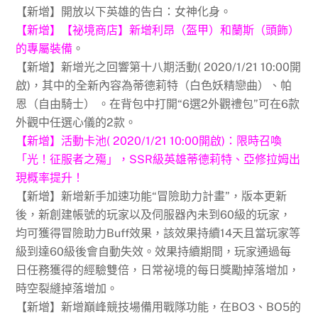
【新增】開放以下英雄的告白：女神化身。
【新增】【祕境商店】新增利昂（盔甲）和蘭斯（頭飾）
的專屬裝備
。
【新增】新增光之回響第十八期活動( 2020/1/21 10:00開
啟)，其中的全新內容為蒂德莉特（白色妖精戀曲）、帕
恩（自由騎士） 。在背包中打開“6選2外觀禮包”可在6款
外觀中任選心儀的2款。
【新增】活動卡池( 2020/1/21 10:00開啟)：限時召喚
「光！征服者之殤」，SSR級英雄蒂德莉特、亞修拉姆出
現概率提升！
【新增】新增新手加速功能“冒險助力計畫”，版本更新
後，新創建帳號的玩家以及伺服器內未到60級的玩家，
均可獲得冒險助力Buff效果，該效果持續14天且當玩家等
級到達60級後會自動失效。效果持續期間，玩家通過每
日任務獲得的經驗雙倍，日常祕境的每日獎勵掉落增加，
時空裂縫掉落增加。
【新增】新增巔峰競技場備用戰隊功能，在BO3、BO5的