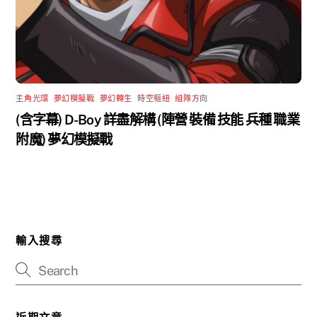
主角光環
,
夢幻模擬戰
,
夢幻轉生
,
時空樞紐
,
組隊方向
(含字幕) D-Boy 詳盡解構 (陣營 裝備 技能 兵種 職業
附魔) 夢幻模擬戰
輸入搜尋