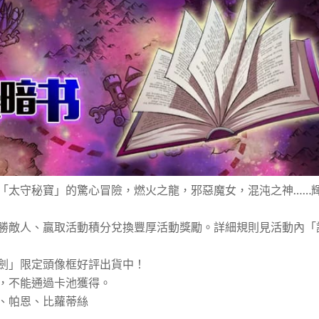
「太守秘寶」的驚心冒險，燃火之龍，邪惡魔女，混沌之神……
勝敵人、贏取活動積分兌換豐厚活動獎勵。詳細規則見活動內「
劍」限定頭像框好評出貨中！
，不能通過卡池獲得。
、帕恩、比蘿蒂絲