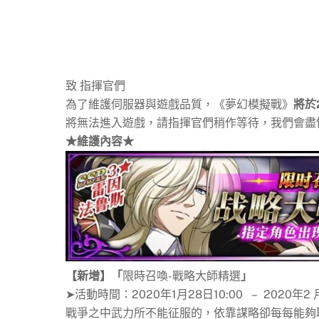
致 指揮官們
為了維護伺服器與遊戲品質，《夢幻模擬戰》
將
於
將無法進入遊戲，請指揮官們稍作等待，我們會盡
★維護內容★
【新增】「
限時召喚-戰略大師精選
」
➤活動時間：2020年1月28日10:00 – 2020年2 月
戰爭之中武力所不能征服的，依靠謀略卻每每能夠