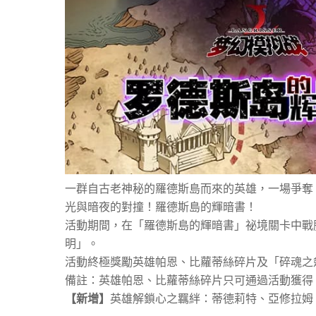
一群自古老神秘的羅德斯島而來的英雄，一場爭奪
光與暗夜的對撞！羅德斯島的輝暗書！
活動期間，在「羅德斯島的輝暗書」祕境關卡中戰
明」。
活動終極獎勵英雄帕恩、比蘿蒂絲碎片及「碎魂之
備註：英雄帕恩、比蘿蒂絲碎片只可通過活動獲得
【新增】
英雄解鎖心之羈絆：蒂德莉特、亞修拉姆