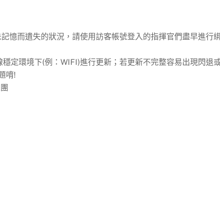
未記憶而遺失的狀況，請使用訪客帳號登入的指揮官們盡早進行
穩定環境下(例：WIFI)進行更新；若更新不完整容易出現閃退
題唷!
絲團