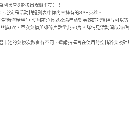
傑利奧魯&蕾拉出現概率提升！
雄，必定是活動精選列表中你尚未擁有的SSR英雄。
得“時空精粹”，使用該道具以及滿星活動英雄的記憶碎片可以等
兌換1次，單次兌換英雄碎片數量為50片。詳情見活動開啟時遊
精選卡池的兌換次數會有不同，還請指揮官在使用時空精粹兌換碎