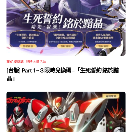
夢幻模擬戰
,
限時送禮活動
[台版] Part 1 ~ 3 限時兌換碼 –「生死誓約 銘於黯
晶」