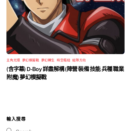
主角光環
,
夢幻模擬戰
,
夢幻轉生
,
時空樞紐
,
組隊方向
(含字幕) D-Boy 詳盡解構 (陣營 裝備 技能 兵種 職業
附魔) 夢幻模擬戰
輸入搜尋