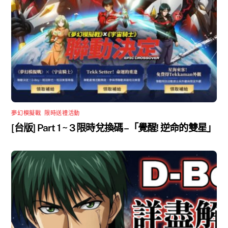
夢幻模擬戰
,
限時送禮活動
[台版] Part 1 ~ 3 限時兌換碼 –「覺醒! 逆命的雙星」