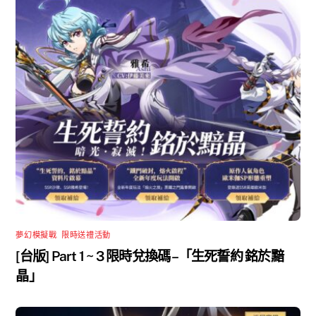
夢幻模擬戰
,
限時送禮活動
[台版] Part 1 ~ 3 限時兌換碼 –「生死誓約 銘於黯
晶」