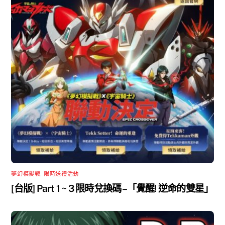
夢幻模擬戰
,
限時送禮活動
[台版] Part 1 ~ 3 限時兌換碼 –「覺醒! 逆命的雙星」