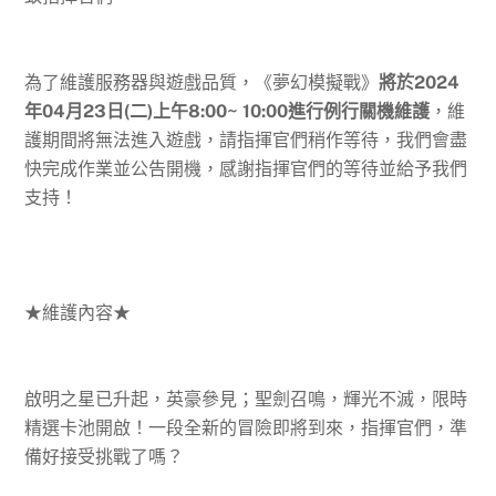
為了維護服務器與遊戲品質，《夢幻模擬戰》
將於2024
年04月23日(二)上午8:00~
10:00
進行例行關機維護
，維
護期間將無法進入遊戲，請指揮官們稍作等待，我們會盡
快完成作業並公告開機，感謝指揮官們的等待並給予我們
支持！
★維護內容★
啟明之星已升起，英豪參見；聖劍召鳴，輝光不滅，限時
精選卡池開啟！一段全新的冒險即將到來，指揮官們，準
備好接受挑戰了嗎？