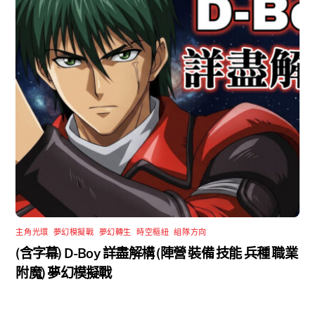
主角光環
,
夢幻模擬戰
,
夢幻轉生
,
時空樞紐
,
組隊方向
(含字幕) D-Boy 詳盡解構 (陣營 裝備 技能 兵種 職業
附魔) 夢幻模擬戰