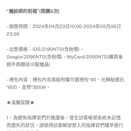
“魔紋師的祝福”(限購5次)
–銷售時間：
2024年04月23日10:00-2024年05月06日
23:59
–出售價格：iOS/2190NTD(含稅價)、
Google/2090NTD(含稅價)、MyCard/2000NTD(購買後
郵件再贈送10聖魔晶)
–禮包內容：禮包內含高級附魔可選禮包*40、光輝秘銀石
*600、金幣*300W。
★溫馨提醒★
1、為避免指揮官們於維護後，發生訪客帳號系統未記憶
而遺失的狀況，請使用訪客帳號登入的指揮官們儘早進行