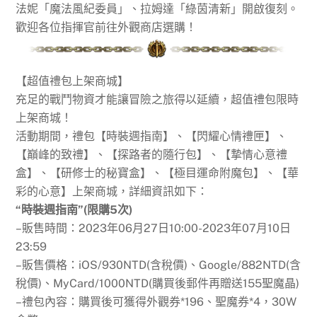
法妮「魔法風紀委員」、拉姆達「綠茵清新」開啟復刻。
歡迎各位指揮官前往外觀商店選購！
【超值禮包上架商城】
充足的戰鬥物資才能讓冒險之旅得以延續，超值禮包限時
上架商城！
活動期間，禮包【時裝週指南】、【閃耀心情禮匣】、
【巔峰的致禮】、【探路者的隨行包】、【摯情心意禮
盒】、【研修士的秘寶盒】、【極目運命附魔包】、【華
彩的心意】上架商城，詳細資訊如下：
“時裝週指南”(限購5次)
–販售時間：2023年06月27日10:00-2023年07月10日
23:59
–販售價格：iOS/930NTD(含稅價)、Google/882NTD(含
稅價)、MyCard/1000NTD(購買後郵件再贈送155聖魔晶)
–禮包內容：購買後可獲得外觀券*196、聖魔券*4，30W