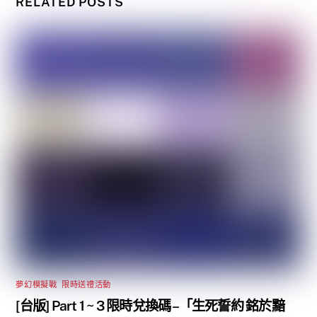
RELATED POSTS
夢幻模擬戰
,
限時送禮活動
[台版] Part 1 ~ 3 限時兌換碼 –「生死誓約 銘於黯