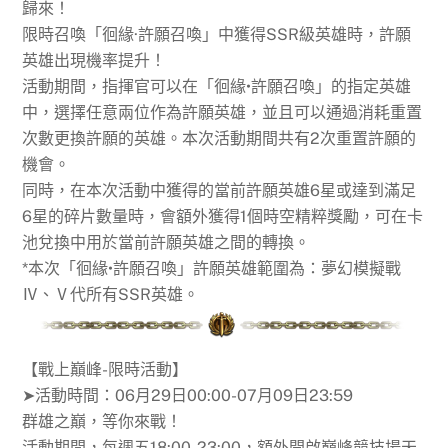
歸來！
限時召喚「徊緣·許願召喚」中獲得SSR級英雄時，許願
英雄出現機率提升！
活動期間，指揮官可以在「徊緣•許願召喚」的指定英雄
中，選擇任意兩位作為許願英雄，並且可以通過消耗重置
次數更換許願的英雄。本次活動期間共有2次重置許願的
機會。
同時，在本次活動中獲得的當前許願英雄6星或達到滿足
6星的碎片數量時，會額外獲得1個時空精粹獎勵，可在卡
池兌換中用於當前許願英雄之間的轉換。
*本次「徊緣•許願召喚」許願英雄範圍為：夢幻模擬戰
Ⅳ、Ⅴ代所有SSR英雄。
【戰上巔峰-限時活動】
➤活動時間：06月29日00:00-07月09日23:59
群雄之巔，等你來戰！
活動期間，每週五18:00-23:00，額外開啟巔峰競技場天