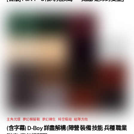
主角光環
,
夢幻模擬戰
,
夢幻轉生
,
時空樞紐
,
組隊方向
(含字幕) D-Boy 詳盡解構 (陣營 裝備 技能 兵種 職業