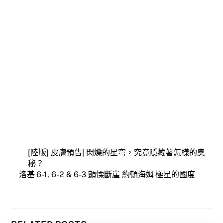
[陸版] 皮膚預告| 閃爍的星穹，究竟隱藏著怎樣的奧
秘？
洛基 6-1, 6-2 & 6-3 顫慄斷崖 約頓海姆 極星的國度