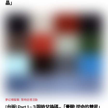
晶」
夢幻模擬戰
,
限時送禮活動
[台版] Part 1 ~ 3 限時兌換碼 –「覺醒! 逆命的雙星」