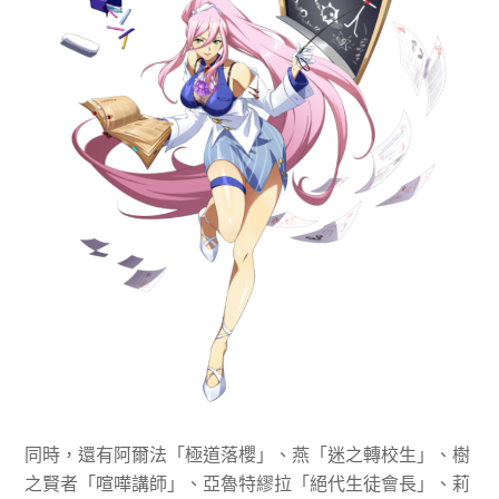
同時，還有阿爾法「極道落櫻」、燕「迷之轉校生」、樹
之賢者「喧嘩講師」、亞魯特繆拉「絕代生徒會長」、莉