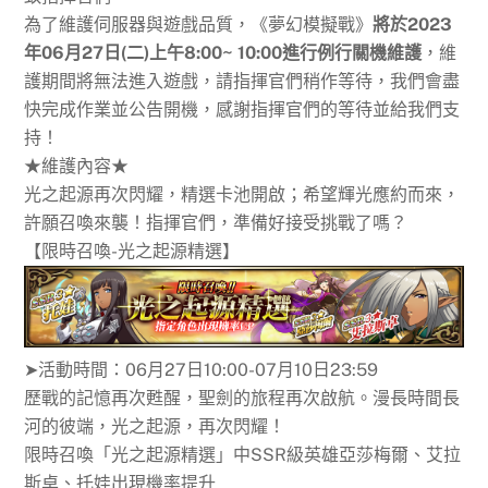
為了維護伺服器與遊戲品質，《夢幻模擬戰》
將於2023
年06月27日(二)上午8:00~
10:00
進行例行關機維護
，維
護期間將無法進入遊戲，請指揮官們稍作等待，我們會盡
快完成作業並公告開機，感謝指揮官們的等待並給我們支
持！
★維護內容★
光之起源再次閃耀，精選卡池開啟；希望輝光應約而來，
許願召喚來襲！指揮官們，準備好接受挑戰了嗎？
【限時召喚-光之起源精選】
➤活動時間：06月27日10:00-07月10日23:59
歷戰的記憶再次甦醒，聖劍的旅程再次啟航。漫長時間長
河的彼端，光之起源，再次閃耀！
限時召喚「光之起源精選」中SSR級英雄亞莎梅爾、艾拉
斯卓、托娃出現機率提升