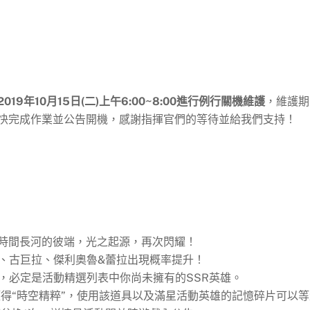
2019年10月15日(二)上午6:00~8:00進行例行關機維護
，維護期
快完成作業並公告開機，感謝指揮官們的等待並給我們支持！
時間長河的彼端，光之起源，再次閃耀！
卓、古巨拉、傑利奧魯&蕾拉出現概率提升！
，必定是活動精選列表中你尚未擁有的SSR英雄。
得“時空精粹”，使用該道具以及滿星活動英雄的記憶碎片可以等