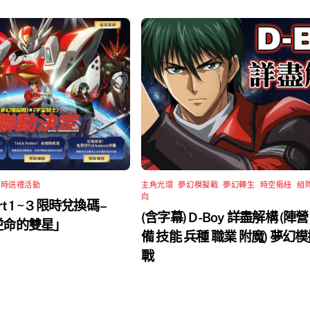
限時送禮活動
主角光環
,
夢幻模擬戰
,
夢幻轉生
,
時空樞紐
,
組
向
rt 1 ~ 3 限時兌換碼 –
(含字幕) D-Boy 詳盡解構 (陣營
 逆命的雙星」
備 技能 兵種 職業 附魔) 夢幻
戰