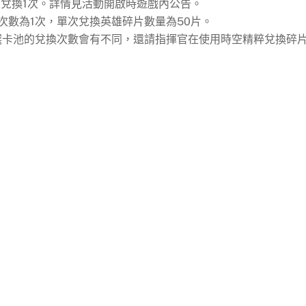
可兌換1次。詳情見活動開啟時遊戲內公告。
次數為1次，單次兌換英雄碎片數量為50片。
卡池的兌換次數會有不同，還請指揮官在使用時空精粹兌換碎