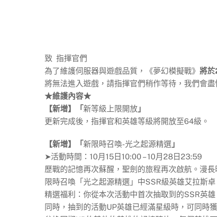
致 指揮官們
為了維護伺服器與遊戲品質，《夢幻模擬戰》
將
於
將無法進入遊戲，請指揮官們稍作等待，我們會盡
★維護內容★
【新增】「
新等級上限開放
」
更新完成後，指揮官和英雄等級將開放至64級。
【新增】
「
新限時召喚-光之起源精選
」
➤活動時間：10月15日10:00 – 10月28日23:59
歷戰的記憶再次蘇醒，聖劍的旅程再次啟航。漫長
限時召喚「光之起源精選」中SSR級英雄艾拉斯
精選福利：你從本次活動中首次抽取到的SSR英雄
同時，抽到的活動UP英雄已經滿星級時，可同時獲