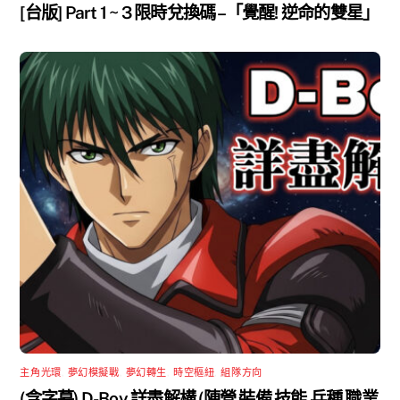
[台版] Part 1 ~ 3 限時兌換碼 –「覺醒! 逆命的雙星」
主角光環
,
夢幻模擬戰
,
夢幻轉生
,
時空樞紐
,
組隊方向
(含字幕) D-Boy 詳盡解構 (陣營 裝備 技能 兵種 職業