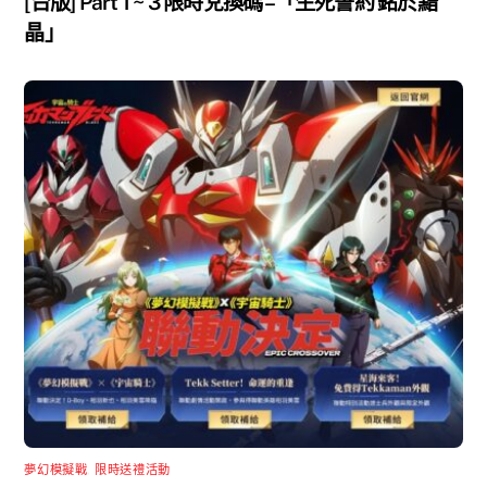
[台版] Part 1 ~ 3 限時兌換碼 –「生死誓約 銘於黯
晶」
夢幻模擬戰
,
限時送禮活動