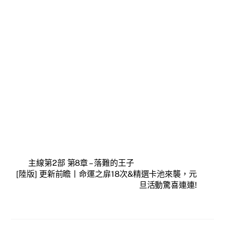
主線第2部 第8章 – 落難的王子
[陸版] 更新前瞻丨命運之扉18次&精選卡池來襲，元
旦活動驚喜連連!