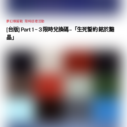
夢幻模擬戰
,
限時送禮活動
[台版] Part 1 ~ 3 限時兌換碼 –「生死誓約 銘於黯
晶」