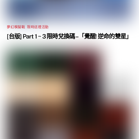
夢幻模擬戰
,
限時送禮活動
[台版] Part 1 ~ 3 限時兌換碼 –「覺醒! 逆命的雙星」