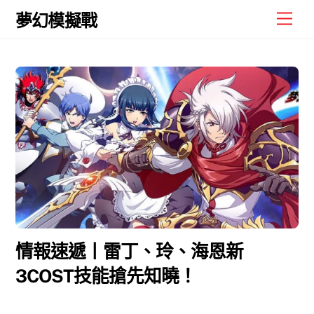
Skip
Men
夢幻模擬戰
to
content
情報速遞丨雷丁、玲、海恩新
3COST技能搶先知曉！