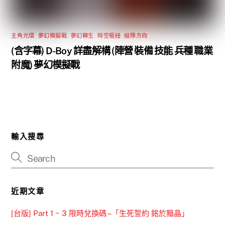
主角光環
,
夢幻模擬戰
,
夢幻轉生
,
時空樞紐
,
組隊方向
(含字幕) D-Boy 詳盡解構 (陣營 裝備 技能 兵種 職業
附魔) 夢幻模擬戰
輸入搜尋
近期文章
[台版] Part 1 ~ 3 限時兌換碼 –「生死誓約 銘於黯晶」