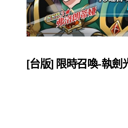
[台版] 限時召喚-執