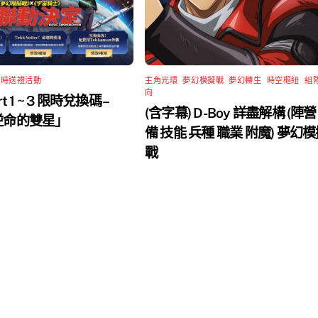
限時送禮活動
主角光環
,
夢幻模擬戰
,
夢幻轉生
,
時空樞紐
,
組
向
rt 1 ~ 3 限時兌換碼 –
(含字幕) D-Boy 詳盡解構 (陣營
 逆命的雙星」
備 技能 兵種 職業 附魔) 夢幻
戰