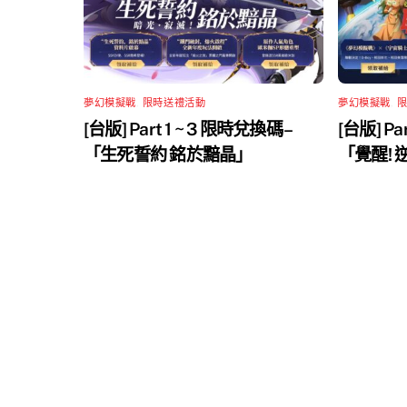
夢幻模擬戰
,
限時送禮活動
夢幻模擬戰
,
[台版] Part 1 ~ 3 限時兌換碼 –
[台版] Pa
「生死誓約 銘於黯晶」
「覺醒!