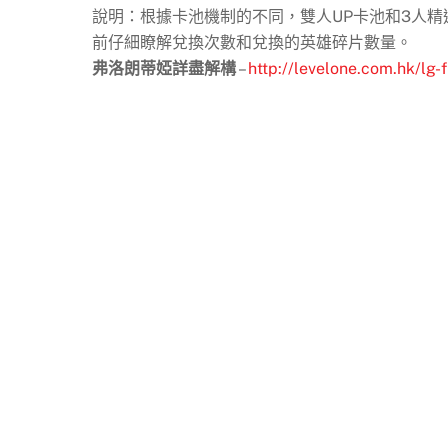
說明：根據卡池機制的不同，雙人UP卡池和3人
前仔細瞭解兌換次數和兌換的英雄碎片數量。
弗洛朗蒂婭詳盡解構
–
http://levelone.com.hk/lg-f