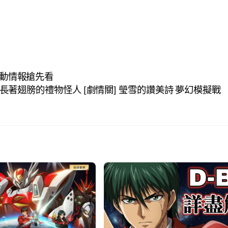
活動情報搶先看
長著翅膀的禮物怪人 [劇情關] 瑩雪的讚美詩 夢幻模擬戰