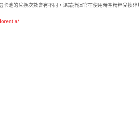
精選卡池的兌換次數會有不同，還請指揮官在使用時空精粹兌換碎
lorentia/