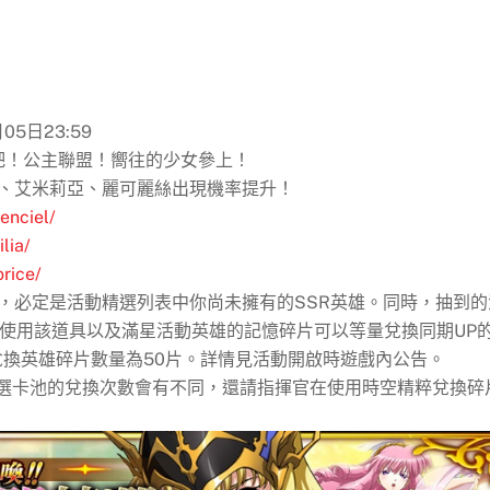
05日23:59
吧！公主聯盟！嚮往的少女參上！
爾、艾米莉亞、麗可麗絲出現機率提升！
enciel/
lia/
orice/
，必定是活動精選列表中你尚未擁有的SSR英雄。同時，抽到的
，使用該道具以及滿星活動英雄的記憶碎片可以等量兌換同期UP
兌換英雄碎片數量為50片。詳情見活動開啟時遊戲內公告。
精選卡池的兌換次數會有不同，還請指揮官在使用時空精粹兌換碎