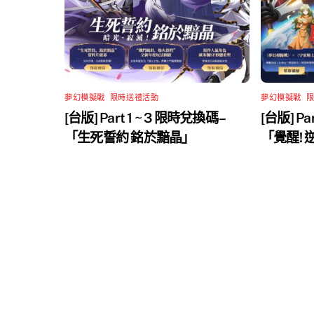
夢幻模擬戰
,
限時送禮活動
夢幻模擬戰
,
[台版] Part 1 ~ 3 限時兌換碼 –
[台版] Pa
「生死誓約 銘於黯晶」
「覺醒!