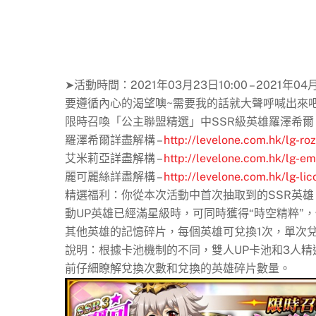
➤活動時間：2021年03月23日10:00 – 2021年04月
要遵循內心的渴望噢~需要我的話就大聲呼喊出來
限時召喚「公主聯盟精選」中SSR級英雄羅澤希
羅澤希爾詳盡解構 –
http://levelone.com.hk/lg-roz
艾米莉亞詳盡解構 –
http://levelone.com.hk/lg-emi
麗可麗絲詳盡解構 –
http://levelone.com.hk/lg-lic
精選福利：你從本次活動中首次抽取到的SSR英雄
動UP英雄已經滿星級時，可同時獲得“時空精粹”
其他英雄的記憶碎片，每個英雄可兌換1次，單次
說明：根據卡池機制的不同，雙人UP卡池和3人
前仔細瞭解兌換次數和兌換的英雄碎片數量。