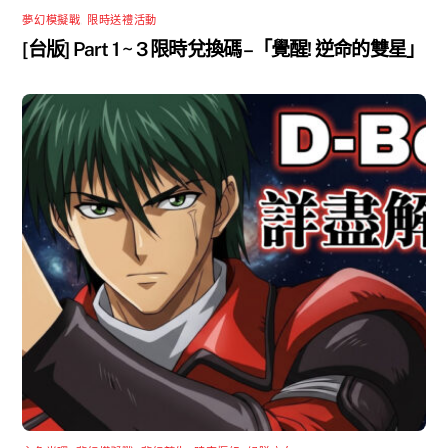
夢幻模擬戰
,
限時送禮活動
[台版] Part 1 ~ 3 限時兌換碼 –「覺醒! 逆命的雙星」