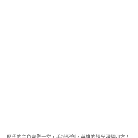
歷代的主角齊聚一堂，手持聖劍，英雄的輝光照耀四方！