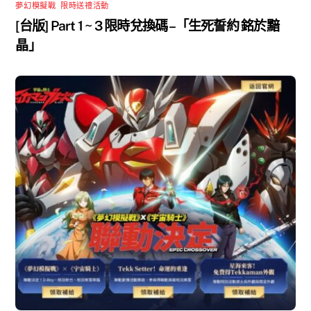
夢幻模擬戰
,
限時送禮活動
[台版] Part 1 ~ 3 限時兌換碼 –「生死誓約 銘於黯
晶」