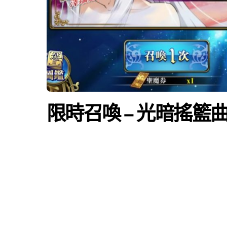
限時召喚 – 光暗搖籃