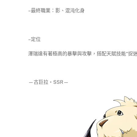
–最終職業：影、混沌化身
–定位
澤瑞達有著極高的暴擊與攻擊，搭配天賦技能“捉
—古巨拉‧SSR—