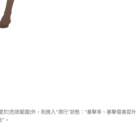
於[危險範圍]外，則進入“潛行”狀態：“暴擊率、暴擊傷害提升
合”。