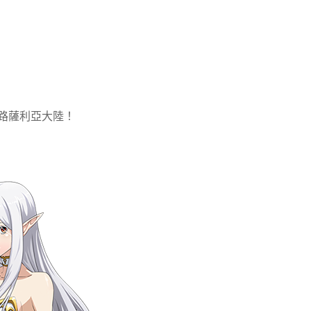
路薩利亞大陸！