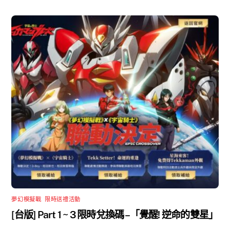
夢幻模擬戰
,
限時送禮活動
[台版] Part 1 ~ 3 限時兌換碼 –「覺醒! 逆命的雙星」