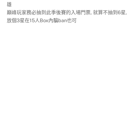
雄
巔峰玩家務必抽到此季後賽的入場門票, 就算不抽到6星,
放個3星在15人Box內騙ban也可