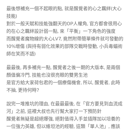
最後想補充一個不起眼的點, 就是醒覺者的心之羈絆(大心
技能)
對於一般天賦和技能強翻天的OP人權角, 官方都會很用心
的在心之羈絆設計弱一點, 來「平衡」一下角色的強度
而醒覺者魔物線的大心LV7, 竟然附帶簡單條件就可發動的
10%增傷 (與持有弱化效果的部隊交戰時發動, 小兵毒蝠術
師在笑而不語)
最最後, 再多補充一點, 醒覺者之後一期的大版本, 是兩個
顏值偏冷門, 技能也沒很亮眼的雙男生池
是官方給大家荷包君的一個療傷機會, 所以, 醒覺者, 此時
不抽, 更待何時?
說完一堆推坑的理由, 在最最最後, 在「官方要見到血流成
河」之前, 這裡大叔也先行幫大家打一下預防針
醒覺者無疑是超絕爆強, 絕對值得入手並插隊加以培養的
一位強力英雄, 但以維坦池的經驗, 這類「單人池」, 應該