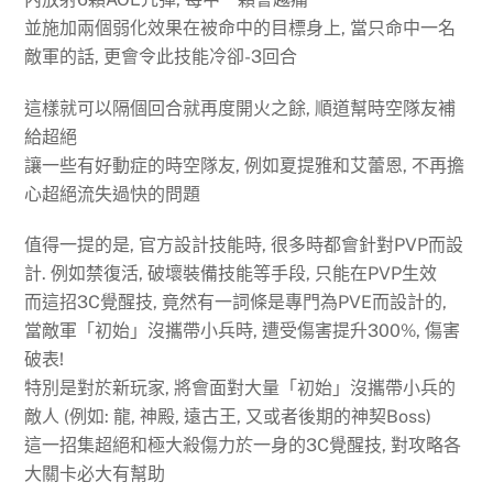
並施加兩個弱化效果在被命中的目標身上, 當只命中一名
敵軍的話, 更會令此技能冷卻-3回合
這樣就可以隔個回合就再度開火之餘, 順道幫時空隊友補
給超絕
讓一些有好動症的時空隊友, 例如夏提雅和艾蕾恩, 不再擔
心超絕流失過快的問題
值得一提的是, 官方設計技能時, 很多時都會針對PVP而設
計. 例如禁復活, 破壞裝備技能等手段, 只能在PVP生效
而這招3C覺醒技, 竟然有一詞條是專門為PVE而設計的,
當敵軍「初始」沒攜帶小兵時, 遭受傷害提升300%, 傷害
破表!
特別是對於新玩家, 將會面對大量「初始」沒攜帶小兵的
敵人 (例如: 龍, 神殿, 遠古王, 又或者後期的神契Boss)
這一招集超絕和極大殺傷力於一身的3C覺醒技, 對攻略各
大關卡必大有幫助