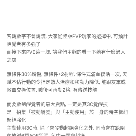
客觀數字不會說謊, 大家從陸版PVP玩家的選擇中, 可預計
醒覺者有多強了
而接下來PVE這一塊, 讓我們主觀的看一下她有什麼過人
之處
無條件30%增傷, 無條件+2射程, 條件式滿血復活一次, 天
賦不佔行動的令指定敵人治療和移動力降低, 能跟友軍或
敵軍交換位置, 戰後可再動2格, 有傳送技能
而要數到醒覺者的最大賣點, 一定是其3C覺醒技
是一招集「被動觸發」與「主動使用」於一身的時空樞紐
超絕強化
主動使用3C時, 除了會發動超絕強化之外, 同時會在範圍
內放射6顆AOE咒彈, 每中一顆會越痛