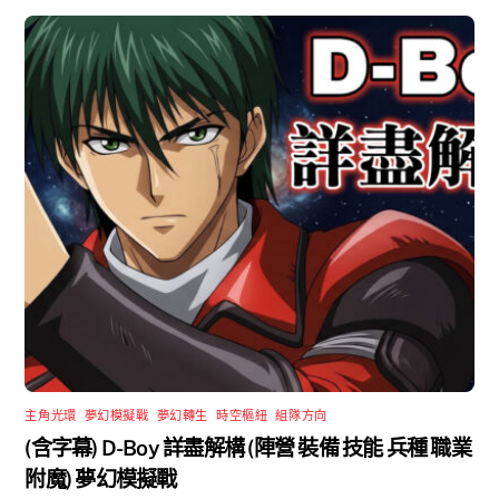
主角光環
,
夢幻模擬戰
,
夢幻轉生
,
時空樞紐
,
組隊方向
(含字幕) D-Boy 詳盡解構 (陣營 裝備 技能 兵種 職業
附魔) 夢幻模擬戰