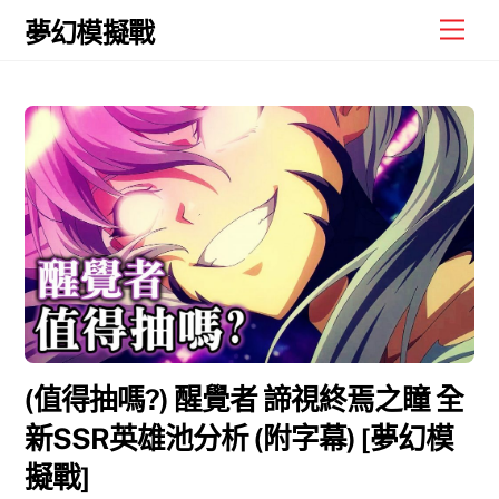
Skip
Men
夢幻模擬戰
to
content
(值得抽嗎?) 醒覺者 諦視終焉之瞳 全
新SSR英雄池分析 (附字幕) [夢幻模
擬戰]