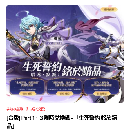
夢幻模擬戰
,
限時送禮活動
[台版] Part 1 ~ 3 限時兌換碼 –「生死誓約 銘於黯
晶」