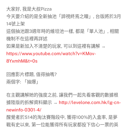
大家好, 我是大叔Pizza
今天要介紹的是全新抽池「諦視終焉之瞳」, 台版將於3月
14號上架
這個抽池跟3週年時的維坦池一樣, 都是「單人池」, 相關
機制不在這裡再詳述
如果是新加入不清楚的玩家, 可以到這裡有講解 →
https://www.youtube.com/watch?v=KMov-
8YxmhM&t=0s
回應影片標題, 值得抽嗎?
兩個字: 「抽爆」
在主觀講解她的強度之前, 讓我們一起先看客觀的數據根
據陸版的拆解資料顯示 →
http://levelone.com.hk/lg-cn-
newinfo-0301-4/
醒覺者於S14的淘汰賽階段中, 獲得100%的入盒率, 是夢
戰有史以來, 第一位能獲得所有玩家都投下信心一票的英