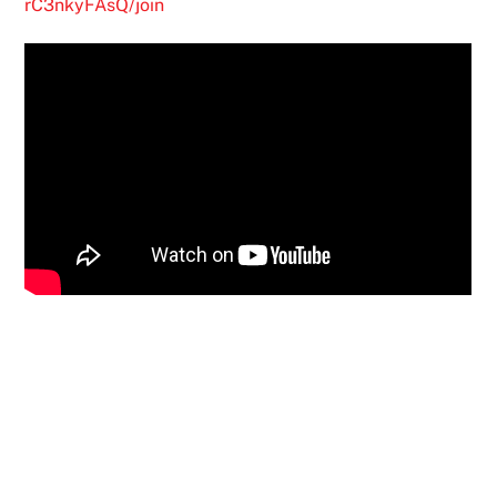
rC3nkyFAsQ/join