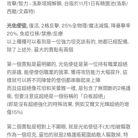
攻擊/智力 – 洛斯塔姆解鎖, 台版於11月1日有精選池(洛斯/
西龍/文森特)
光佑使徒,
復活, 2格反擊, 25%全物理/魔法減傷, 降暴擊率
20%, 免疫位移/禁療/反療
以上種種可以看到是一位強力坦克該有的, 她都已經配備,
除了上述外, 最大的賣點有兩個
第一個賣點是最明顯的, 光佑使徒是第一位持有職業超絕
的英雄, 能使僧侶職業的我軍, 獲得攻防能力大幅提升, 這
樣就可以將不同陣營的僧侶都串聯起來上陣
而且這超絕像花坦和芙蕾雅一樣, 是包含了無間斷的2格護
衛, 但要注意這超絕是一個俗稱的「白板超絕」
(即是沒有超絕強化的特殊效果, 例如艾爾文光輝超絕的增
傷15%)
第二個賣點是相對上不顯眼, 就是光佑使徒不(太)怕被驅散
作為一個坦克, 最怕的就是2格護衛範圍給敵人驅散掉, 特