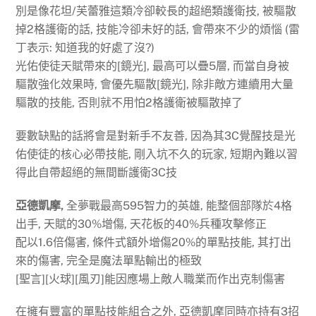
別是像花坦/芙蕾雅這類冷卻較長的超絕類護衛技, 被驅散
掉2格護衛的話, 技能冷卻未好的話, 會帶來不少的煩惱 (雷
丁表示: 知道我的好處了沒?)
光佑使徒天賦帶來的[鏡光], 最高可以疊5層, 而當自身被
驅散強化效果時, 會優先驅散[鏡光], 除非敵方連續用大量
驅散的技能, 否則就不用怕2格護衛被驅散掉了
要數缺點的話將會是對新手不友善, 因為其3C覺醒技是光
佑使徒的核心必帶技能, 剛入坑不久的玩家, 短期內難以習
得此自帶超絕的無間斷護衛3C技
亞德凱摩,
全夢戰最高595智力的英雄, 能整個部隊於4格
出手, 天賦的30%增傷, 天花板的40%兵種攻擊修正
配以1.6倍傷害, 條件式額外增傷20%的單點技能, 其打出
來的傷害, 完全是魔法單點輸出的極致
[聖言][火球][風刃]能因應場上敵人職業而作出克制傷害
在擁有豐富的單點技能組合之外, 亞德凱摩同時亦持有3招