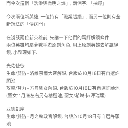
而今次這個「浩渺與微明之燼」, 兩個字: 「抽爆」
今次兩位新英雄, 一位持有「職業超絕」, 而另一位則有全
新玩法的「傳送門」
在淺談兩位新英雄前, 先講一下他們的羈絆解鎖條件
兩位英雄均屬夢戰手遊原創角色, 用上原創英雄去解羈絆
鎖, 小整理如下:
光佑使徒
生命/雙防 – 洛維奈爾大帝解鎖, 台版於10月18日有自選許
願池
攻擊/智力 – 方舟聖女解鎖, 台版於10月18日有自選許願池
(聖女11月底左右另有精選池, 聖女/希琳卡/澤瑞達)
亞德凱摩
生命/雙防 – 月之執政官解鎖, 台版於10月18日有自選許願
池