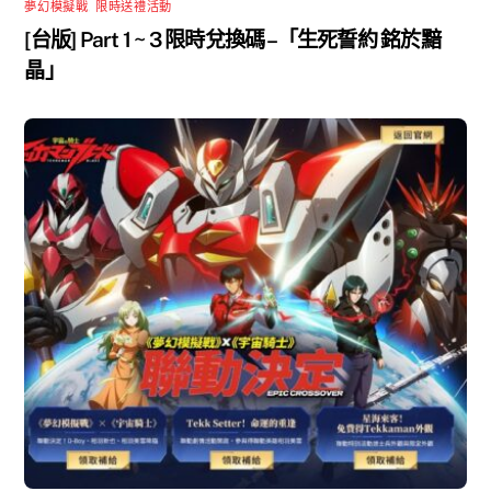
夢幻模擬戰
,
限時送禮活動
[台版] Part 1 ~ 3 限時兌換碼 –「生死誓約 銘於黯
晶」