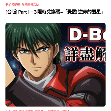
夢幻模擬戰
,
限時送禮活動
[台版] Part 1 ~ 3 限時兌換碼 –「覺醒! 逆命的雙星」