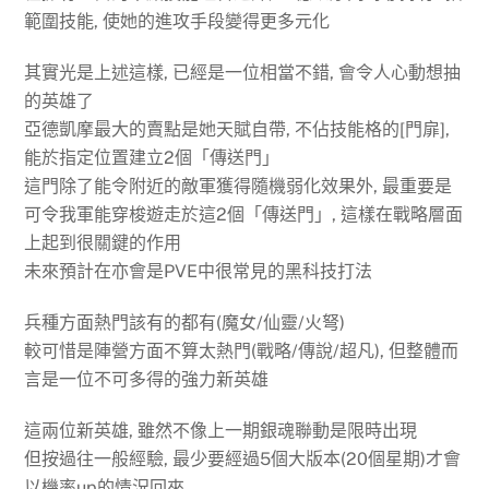
範圍技能, 使她的進攻手段變得更多元化
其實光是上述這樣, 已經是一位相當不錯, 會令人心動想抽
的英雄了
亞德凱摩最大的賣點是她天賦自帶, 不佔技能格的[門扉],
能於指定位置建立2個「傳送門」
這門除了能令附近的敵軍獲得隨機弱化效果外, 最重要是
可令我軍能穿梭遊走於這2個「傳送門」, 這樣在戰略層面
上起到很關鍵的作用
未來預計在亦會是PVE中很常見的黑科技打法
兵種方面熱門該有的都有(魔女/仙靈/火弩)
較可惜是陣營方面不算太熱門(戰略/傳說/超凡), 但整體而
言是一位不可多得的強力新英雄
這兩位新英雄, 雖然不像上一期銀魂聯動是限時出現
但按過往一般經驗, 最少要經過5個大版本(20個星期)才會
以機率up的情況回來