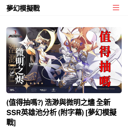
Skip
Men
夢幻模擬戰
to
content
(值得抽嗎?) 浩渺與微明之燼 全新
SSR英雄池分析 (附字幕) [夢幻模擬
戰]