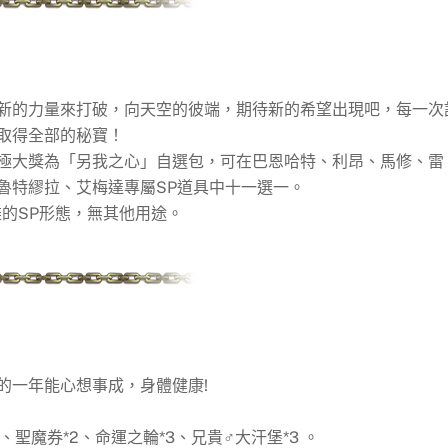
新的力量來打破，向天空的彼端，期待新的希望出現吧，每一次
取得全部的秘寶！
極大獎為「另我之心」自選包，可在巴恩哈特、利昂、馬修、雷
魯特繆拉、艾梅達專屬SP道具中十一選一。
SP形態​​，無其他用途。
的一年能心想事成，身體健康!
、聖魔券*2、命運之輪*3、兄貴♂大汗堡*3 。