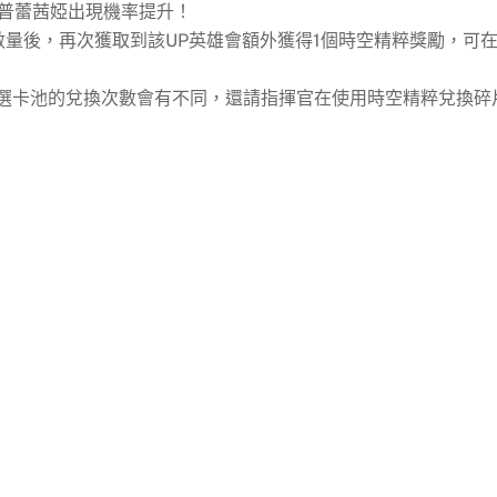
、普蕾茜婭出現機率提升！
數量後，再次獲取到該UP英雄會額外獲得1個時空精粹獎勵，可
精選卡池的兌換次數會有不同，還請指揮官在使用時空精粹兌換碎