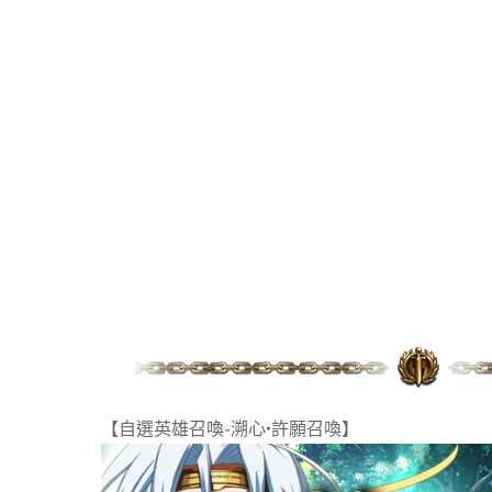
【自選英雄召喚-溯心•許願召喚】