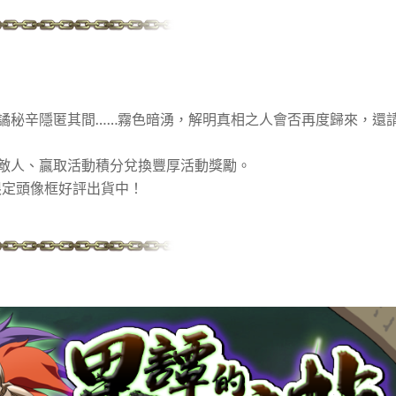
譎秘辛隱匿其間……霧色暗湧，解明真相之人會否再度歸來，還
敵人、贏取活動積分兌換豐厚活動獎勵。
限定頭像框好評出貨中！