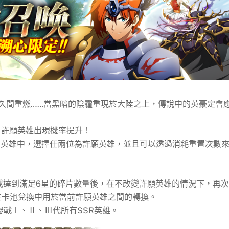
久間重燃……當黑暗的陰霾重現於大陸之上，傳說中的英豪定會
，許願英雄出現機率提升！
定英雄中，選擇任兩位為許願英雄，並且可以透過消耗重置次數
或達到滿足6星的碎片數量後，在不改變許願英雄的情況下，再
在卡池兌換中用於當前許願英雄之間的轉換。
擬戰Ⅰ、Ⅱ、Ⅲ代所有SSR英雄。