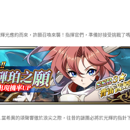
望輝光應約而來，許願召喚來襲！指揮官們，準備好接受挑戰了
…當希冀的頌聲響徹於浪尖之際，往昔的謎團必將於光輝的指針