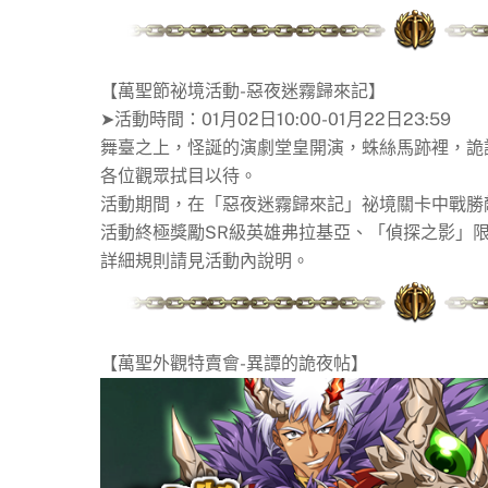
【萬聖節祕境活動-惡夜迷霧歸來記】
➤活動時間：01月02日10:00-01月22日23:59
舞臺之上，怪誕的演劇堂皇開演，蛛絲馬跡裡，詭
各位觀眾拭目以待。
活動期間，在「惡夜迷霧歸來記」祕境關卡中戰勝
活動終極獎勵SR級英雄弗拉基亞、「偵探之影」
詳細規則請見活動內說明。
【萬聖外觀特賣會-異譚的詭夜帖】