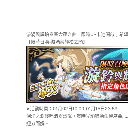
漩渦與輝珀奏響命運之曲，限時UP卡池開啟；希
【限時召喚-漩渦與輝柏之願】
➤活動時間：01月02日10:00-01月15日23:59
深洋之淵淺唱清靈歌謠，貫時光珀鳴動命運序曲…
迎刃而解。