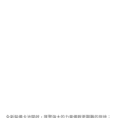
全新裝備卡池開啟，匯聚強大的力量備戰更艱難的旅途；