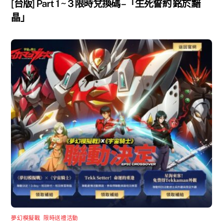
[台版] Part 1 ~ 3 限時兌換碼 –「生死誓約 銘於黯
晶」
夢幻模擬戰
,
限時送禮活動