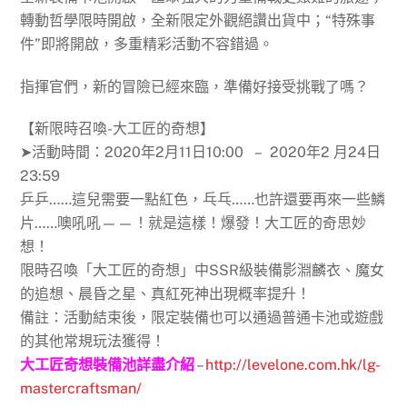
轉動哲學限時開啟，全新限定外觀絕讚出貨中；“特殊事
件”即將開啟，多重精彩活動不容錯過。
指揮官們，新的冒險已經來臨，準備好接受挑戰了嗎？
【新限時召喚-大工匠的奇想】
➤活動時間：2020年2月11日10:00 – 2020年2 月24日
23:59
乒乒……這兒需要一點紅色，乓乓……也許還要再來一些鱗
片……噢吼吼——！就是這樣！爆發！大工匠的奇思妙
想！
限時召喚「大工匠的奇想」中SSR級裝備影淵麟衣、魔女
的追想、晨昏之星、真紅死神出現概率提升！
備註：活動結束後，限定裝備也可以通過普通卡池或遊戲
的其他常規玩法獲得！
大工匠奇想裝備池詳盡介紹
–
http://levelone.com.hk/lg-
mastercraftsman/