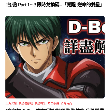
[台版] Part 1 ~ 3 限時兌換碼 –「覺醒! 逆命的雙星」
主角光環
,
夢幻模擬戰
,
夢幻轉生
,
時空樞紐
,
組隊方向