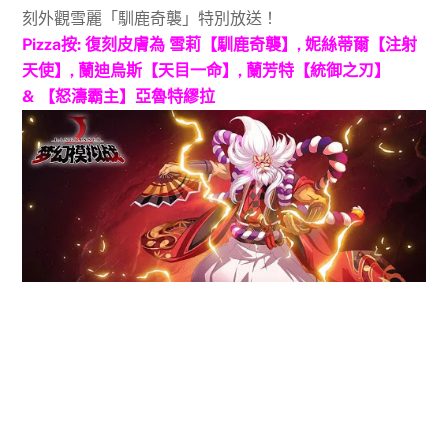
刻外觀雪麗「馴鹿奇襲」特別放送！
Pizza按: 復刻皮膚為 雪莉【馴鹿奇襲】, 妮絲蒂爾【注射
天使】, 蘭迪烏斯【天目一命】, 蘭芳特【統御之刃】
& 【怒濤霸主】亞魯特繆拉