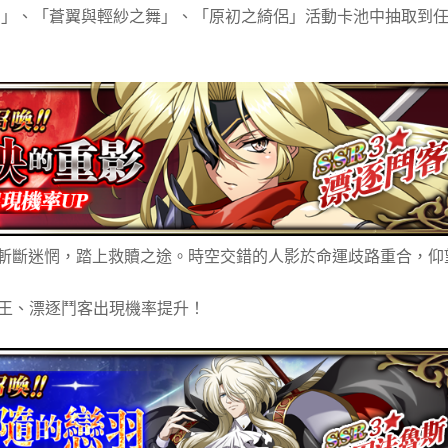
羽」、「蒼翼與輕紗之舞」、「原初之綺侶」活動卡池中抽取到
斬斷迷惘，踏上救贖之途。時空交錯的人影於命運歧路重合，仰
之王、漂逐鬥客出現機率提升！