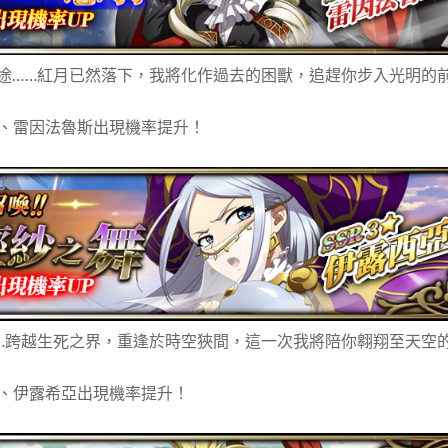
途……紅月已然落下，我將化作過去的困獸，追趕你步入光明的
卡、雷因法魯斯出現機率提升！
…跨越生死之界，重逢於時空狹間，這一次我將陪你翱翔至天空
特、伊露希亞出現機率提升！