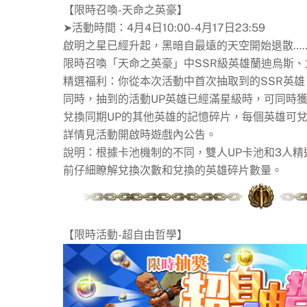
【限時召喚-天命之英豪】
➤活動時間：4月4日10:00-4月17日23:59
啟明之星已經升起，黑暗自最遠的天空開始退散…
限時召喚「天命之英豪」中SSR級英雄蘭迪烏斯
精選福利：你從本次活動中首次抽取到的SSR英雄
同時，抽到的活動UP英雄已經滿星級時，可同時獲
兌換同期UP的其他英雄的記憶碎片，每個英雄可兌
詳情見活動開啟時遊戲內公告。
說明：根據卡池機制的不同，雙人UP卡池和3人
前仔細瞭解兌換次數和兌換的英雄碎片數量。
【限時活動-超自由哲學】