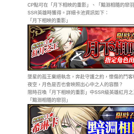
CP點可在「月下相映的重影」、「黯淵相隨的戀
SSR英雄時獲得。詳細卡池資訊如下：
「月下相映的重影」
墜星的孤王棄絕執念，奔赴守護之約，懷傷的鬥客
夜空，月色是否也會映照出心中之人的容顏？
限時召喚「月下相映的重影」中SSR級英雄紅月
「黯淵相隨的戀羽」