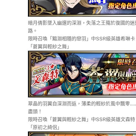
暗月倩影墜入幽邃的深淵，失落之王殤於復國的迷
路。
限時召喚「黯淵相隨的戀羽」中SSR級英雄希琳
「蒼翼與輕紗之舞」
翠晶的羽翼自深淵而返，薄柔的輕紗於風中飄零…
盡頭！
限時召喚「蒼翼與輕紗之舞」中SSR級英雄文森
「原初之綺侶」