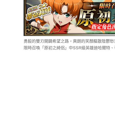
勇毅的雙刃開闢希望之路，爽朗的笑顏驅散陰鬱愁
限時召喚「原初之綺侶」中SSR級英雄迪哈爾特