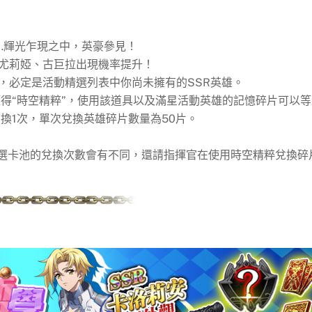
…輝光乍現之中，英豪參見！
、尤莉婭、古巨拉出現機率提升！
，必定是活動精選列表中你尚未擁有的SSR英雄。
得“時空精粹”，使用該道具以及滿星活動英雄的記憶碎片可以等
換1次，單次兌換英雄碎片數量為50片。
精選卡池的兌換次數會有不同，還請指揮官在使用時空精粹兌換碎