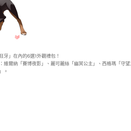
狂牙」在內的6選1外觀禮包！
觀：維爾納「賽博夜影」、麗可麗絲「幽冥公主」、西格瑪「守望
」。