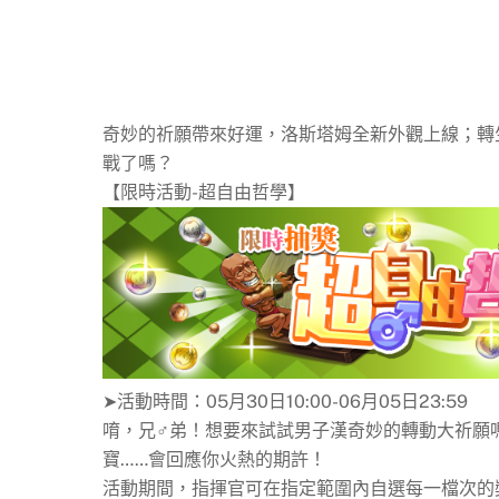
奇妙的祈願帶來好運，洛斯塔姆全新外觀上線；轉
戰了嗎？
【限時活動-超自由哲學】
➤活動時間：05月30日10:00-06月05日23:59
唷，兄♂弟！想要來試試男子漢奇妙的轉動大祈願
寶……會回應你火熱的期許！
活動期間，指揮官可在指定範圍內自選每一檔次的