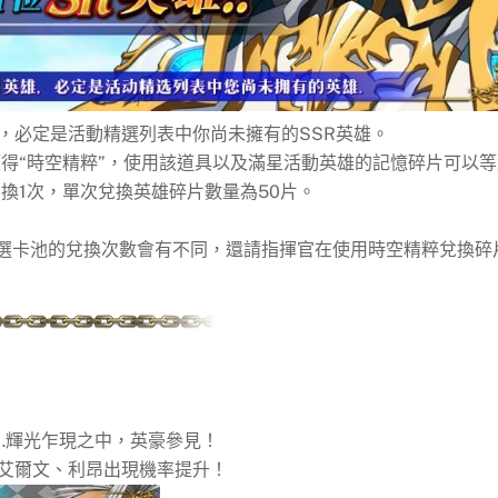
，必定是活動精選列表中你尚未擁有的SSR英雄。
得“時空精粹”，使用該道具以及滿星活動英雄的記憶碎片可以等
換1次，單次兌換英雄碎片數量為50片。
精選卡池的兌換次數會有不同，還請指揮官在使用時空精粹兌換碎
…輝光乍現之中，英豪參見！
、艾爾文、利昂出現機率提升！