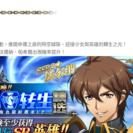
動。推開命運之扉的時空罅隙，迎接少女與英雄的轉生之光！
、沃爾納、帕希爾出現機率提升！