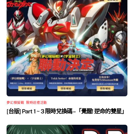
夢幻模擬戰
,
限時送禮活動
[台版] Part 1 ~ 3 限時兌換碼 –「覺醒! 逆命的雙星」