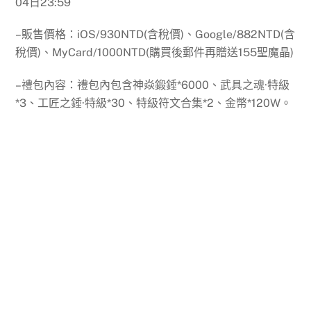
04日23:59
–販售價格：iOS/930NTD(含稅價)、Google/882NTD(含
稅價)、MyCard/1000NTD(購買後郵件再贈送155聖魔晶)
–禮包內容：禮包內包含神焱鍛錘*6000、武具之魂·特級
*3、工匠之錘·特級*30、特級符文合集*2、金幣*120W。