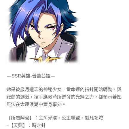
—SSR英雄-普蕾茜婭—
她是被歲月遺忘的神秘少女，當命運的指針開始轉動，與
羅蘭的邂逅，攜手應敵時所迸發的光輝之力，都預示著她
無法在命運浪潮中置身事外。
【所屬陣營】：主角光環、公主聯盟、超凡領域
–【天賦】：時之針