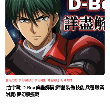
主角光環
,
夢幻模擬戰
,
夢幻轉生
,
時空樞紐
,
組隊方向
(含字幕) D-Boy 詳盡解構 (陣營 裝備 技能 兵種 職業
附魔) 夢幻模擬戰