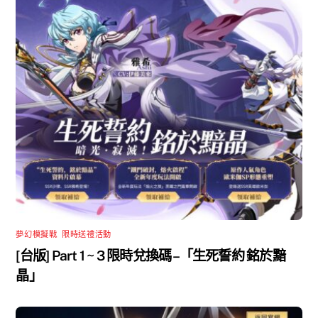
夢幻模擬戰
,
限時送禮活動
[台版] Part 1 ~ 3 限時兌換碼 –「生死誓約 銘於黯
晶」