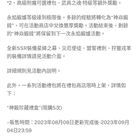
*2、高級附魔可選禮包、武具之魂·特級等額外獎勵。
永焰鍛爐等級達到極限後，多餘的經驗將轉化為“神焱鍛
錘”，可在活動商店中兌換豐厚獎勵。活動結束後，剩餘
的“神焱鍛錘”將保留到下一次永焰鍛爐活動。
全新SSR裝備星絳之幕、災厄使徒、盟誓禮劍、狩獵戎革
的裝備詳情請見活動介面。
詳細規則見活動內說明。
此外，一系列活動禮包將在禮包商店限時上架，詳情如
下：
“神鍛珍藏禮盒”(限購5次)
–販售時間：2023年08月08日更新完成後-2023年09月
04日23:59