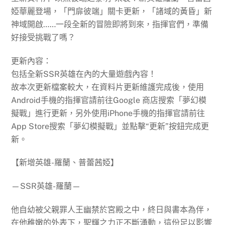
婭華麗登場，「門扉彼端」關卡更新，「諸域的黃昏」新
神域開啟……一段全新的冒險即將到來，指揮官們，準備
好接受挑戰了嗎？
更新內容：
包括全新SSR英雄在內的大量遊戲內容！
故本次更新檔案較大，在資料片更新維護完成後，使用
Android手機的指揮官請前往Google 商店搜索「夢幻模
擬戰」進行更新，另外使用iPhone手機的指揮官請前往
App Store搜索「夢幻模擬戰」並點擊“更新”按鈕完成更
新。
【新增英雄-羅蘭、普蕾茜婭】
—SSR英雄-羅蘭—
他自幼被父親罪人王幽禁於宮殿之中，終日與書本為伴，
在他稚嫩的外表下，聖輝之力正不斷湧動，這份足以影響