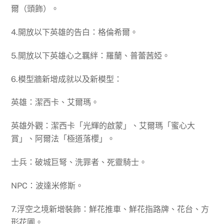
爾（頭飾）。
4.開放以下英雄的告白：格倫希爾。
5.開放以下英雄心之羈絆：羅蘭、普蕾茜婭。
6.模型牆新增成就以及新模型：
英雄：潔西卡、艾爾瑪。
英雄外觀：潔西卡「光輝的啟蒙」、艾爾瑪「蜜心大
賞」、阿爾法「極道落櫻」。
士兵：破城巨弩、洗罪者、死靈騎士。
NPC：波達米修斯。
7.浮空之境新增裝飾：鮮花推車、鮮花指路牌、花台、方
形花圃。