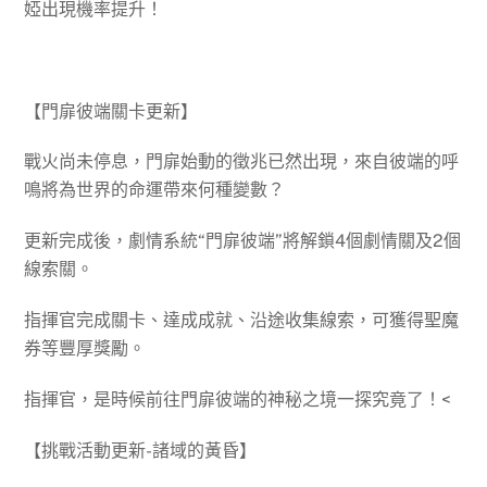
婭出現機率提升！
【門扉彼端關卡更新】
戰火尚未停息，門扉始動的徵兆已然出現，來自彼端的呼
鳴將為世界的命運帶來何種變數？
更新完成後，劇情系統“門扉彼端”將解鎖4個劇情關及2個
線索關。
指揮官完成關卡、達成成就、沿途收集線索，可獲得聖魔
券等豐厚獎勵。
指揮官，是時候前往門扉彼端的神秘之境一探究竟了！<
【挑戰活動更新-諸域的黃昏】