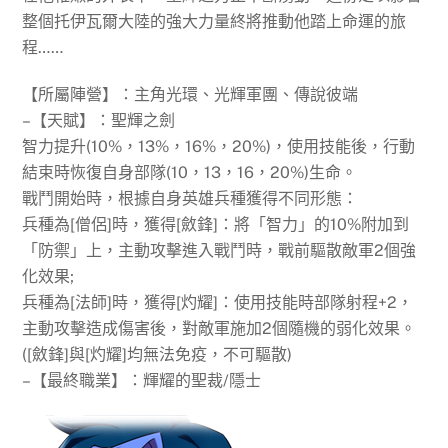
整個托伊瓦爾大陸的強大力量終將推動他踏上命運的旅
程……
【所屬陣營】：主角光環、光輝軍團、傳說彼端
–【天賦】：聖輝之劍
智力提升(10%，13%，16%，20%)，使用技能後，行動
結束時恢復自身部隊(10，13，16，20%)生命。
戰鬥開始時，根據自身英雄兵種獲得不同形態：
兵種為[僧侶]時，獲得[斂鋒]：將「智力」的10%附加到
「防禦」上，主動攻擊進入戰鬥時，戰前驅散敵軍2個強
化效果;
兵種為[法師]時，獲得[灼耀]：使用技能時部隊射程+2，
主動攻擊造成傷害後，對敵軍施加2個隨機的弱化效果。
([斂鋒]與[灼耀]均無法免疫，不可驅散)
–【最終職業】：輝耀的聖裁/隱士