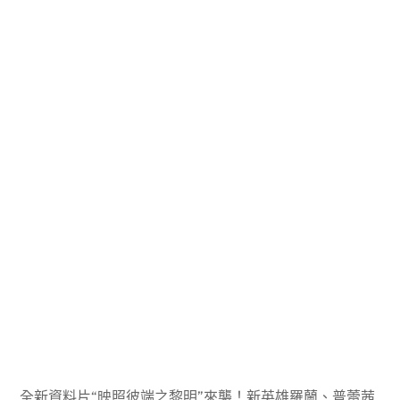
全新資料片“映照彼端之黎明”來襲！新英雄羅蘭、普蕾茜