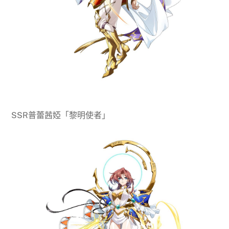
SSR普蕾茜婭「黎明使者」