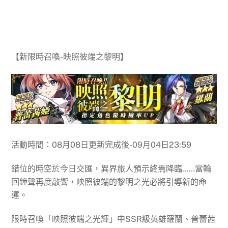
【新限時召喚-映照彼端之黎明】
活動時間：08月08日更新完成後-09月04日23:59
錯位的時空於今日交匯，異界旅人預示終焉降臨……當輪
回鐘聲再度敲響，映照彼端的黎明之光必將引導新的命
運。
限時召喚「映照彼端之光輝」中SSR級英雄羅蘭、普蕾茜