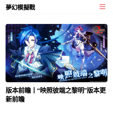
Skip
Men
夢幻模擬戰
to
content
版本前瞻丨“映照彼端之黎明”版本更
新前瞻