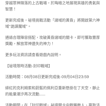
穿越眾神隕落的上古戰場，於晦暗之地展現英雄的勇氣與
智慧！
更新完成後，祕境挑戰活動「諸域的黃昏」將開啟第六神
域“詭謀魘域”。
通過合理陣容搭配，攻破黃昏諸域的關卡，即可獲取豐厚
獎勵，解放眾神遺失的神力！
更多玩法資訊請查看遊戲內說明。
【祕境限時活動-封印戰域】
活動時間：08月08日更新完成後-09月04日23:59
緋紅的克利姆索和蔚藍的佩利亞重新懸掛在了天空，靜止
的能量潮汐再次流動……
活動期間，在「封印戰域」祕境關卡中戰勝敵人、贏取活