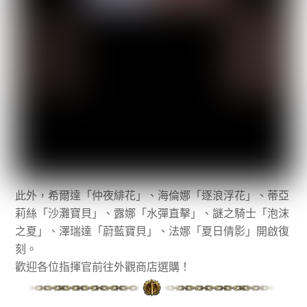
此外，希爾達「仲夜緋花」、海倫娜「逐浪浮花」、蒂亞
莉絲「沙灘寶貝」、露娜「水彈直擊」、謎之騎士「泡沫
之夏」、澤瑞達「蔚藍寶貝」、法娜「夏日倩影」開啟復
刻。
歡迎各位指揮官前往外觀商店選購！