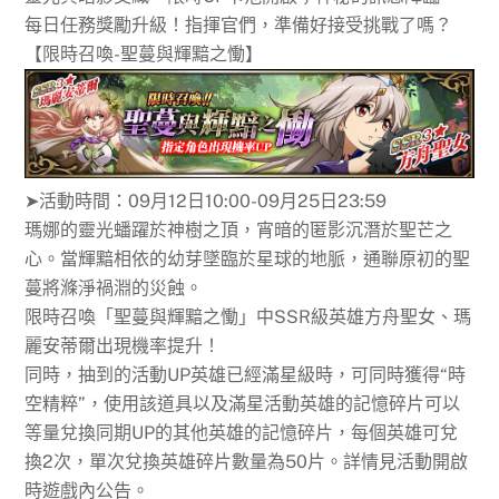
每日任務獎勵升級！指揮官們，準備好接受挑戰了嗎？
【限時召喚-聖蔓與輝黯之慟】
➤活動時間：09月12日10:00-09月25日23:59
瑪娜的靈光蟠躍於神樹之頂，宵暗的匿影沉潛於聖芒之
心。當輝黯相依的幼芽墜臨於星球的地脈，通聯原初的聖
蔓將滌淨禍淵的災蝕。
限時召喚「聖蔓與輝黯之慟」中SSR級英雄方舟聖女、瑪
麗安蒂爾出現機率提升！
同時，抽到的活動UP英雄已經滿星級時，可同時獲得“時
空精粹”，使用該道具以及滿星活動英雄的記憶碎片可以
等量兌換同期UP的其他英雄的記憶碎片，每個英雄可兌
換2次，單次兌換英雄碎片數量為50片。詳情見活動開啟
時遊戲內公告。