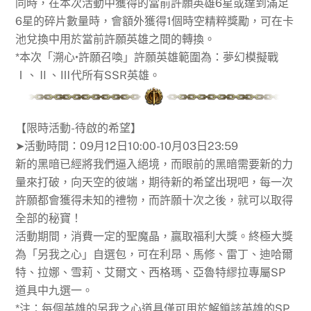
同時，在本次活動中獲得的當前許願英雄6星或達到滿足
6星的碎片數量時，會額外獲得1個時空精粹獎勵，可在卡
池兌換中用於當前許願英雄之間的轉換。
*本次「溯心•許願召喚」許願英雄範圍為：夢幻模擬戰
Ⅰ、Ⅱ、Ⅲ代所有SSR英雄。
【限時活動-待啟的希望】
➤活動時間：09月12日10:00-10月03日23:59
新的黑暗已經將我們逼入絕境，而眼前的黑暗需要新的力
量來打破，向天空的彼端，期待新的希望出現吧，每一次
許願都會獲得未知的禮物，而許願十次之後，就可以取得
全部的秘寶！
活動期間，消費一定的聖魔晶，贏取福利大獎。終極大獎
為「另我之心」自選包，可在利昂、馬修、雷丁、迪哈爾
特、拉娜、雪莉、艾爾文、西格瑪、亞魯特繆拉專屬SP
道具中九選一。
*注：每個英雄的另我之心道具僅可用於解鎖該英雄的SP