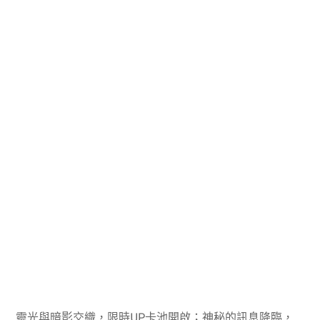
靈光與暗影交織，限時UP卡池開啟；神秘的訊息降臨，