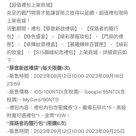
【超值禮包上架商城】
充足的戰鬥物資才能讓冒險之旅得以延續，超值禮包限時
上架商城！
活動期間，禮包【華章新啟禮袋】、【探路者的隨行
包】、【綠色盛宴】、【緋彩華服妝包】、【門扉的禮
匣】、【卓輝紋章禮盒】、【晨曦輝映百寶匣】、【緋彩
的妝盒】、【S15巔峰紀念禮包】上架商城，詳細資訊如
下：
“華章新啟禮袋”(每天限購1次)
–販售時間：2023年09月12日10:00-2023年09月18日
23:59
–販售價格：iOS/100NTD(含稅價)、Google/95NTD(含
稅價)、MyCard/90NTD
–禮包內容：禮包內包含聖魔券*3、魔導石碎片*5、高級
附魔可選禮包*1、金幣*10W。
“探路者的隨行包”(限購6次)
–販售時間：2023年09月12日10:00-2023年09月25日