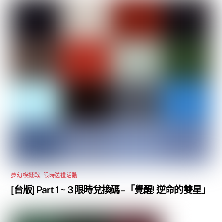
夢幻模擬戰
,
限時送禮活動
[台版] Part 1 ~ 3 限時兌換碼 –「覺醒! 逆命的雙星」