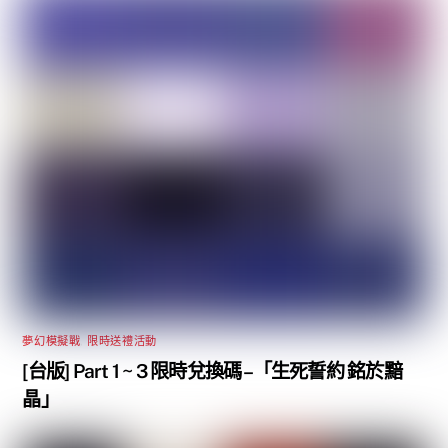
夢幻模擬戰
,
限時送禮活動
[台版] Part 1 ~ 3 限時兌換碼 –「生死誓約 銘於黯
晶」