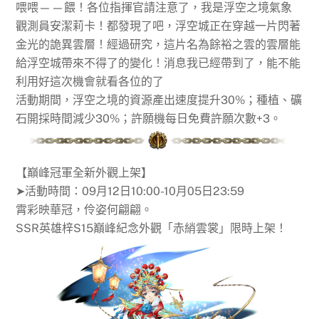
喂喂——餵！各位指揮官請注意了，我是浮空之境氣象
觀測員安潔莉卡！都發現了吧，浮空城正在穿越一片閃著
金光的詭異雲層！經過研究，這片名為餘裕之雲的雲層能
給浮空城帶來不得了的變化！消息我已經帶到了，能不能
利用好這次機會就看各位的了
活動期間，浮空之境的資源產出速度提升30%；種植、礦
石開採時間減少30%；許願機每日免費許願次數+3。
【巔峰冠軍全新外觀上架】
➤活動時間：09月12日10:00-10月05日23:59
霄彩映華冠，伶姿何翩翩。
SSR英雄梓S15巔峰紀念外觀「赤綃雲裳」限時上架！