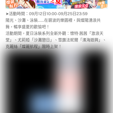
➤活動時間：09月12日10:00-09月25日23:59
陽光、沙灘、泳裝……在碧波的樂園裡，與燦陽湧浪共
舞，暢享盛夏的歡愉吧！
活動期間，夏日泳裝系列全新外觀：懷特·茜茜「激浪天
堂」、尤莉婭「沙灘憩日」、雪露法妮爾「濱海遊興」、
克麗絲「燦麗航程」限時上架！