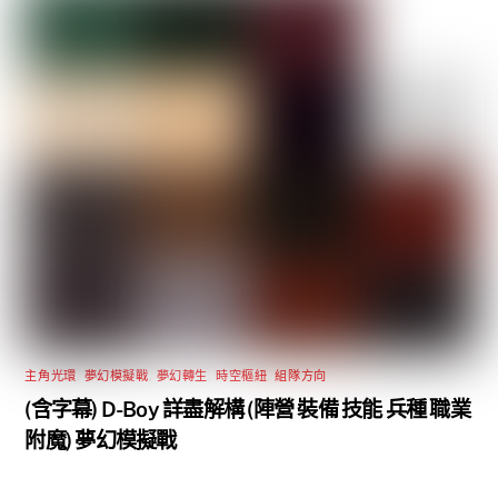
主角光環
,
夢幻模擬戰
,
夢幻轉生
,
時空樞紐
,
組隊方向
(含字幕) D-Boy 詳盡解構 (陣營 裝備 技能 兵種 職業
附魔) 夢幻模擬戰