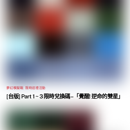
夢幻模擬戰
,
限時送禮活動
[台版] Part 1 ~ 3 限時兌換碼 –「覺醒! 逆命的雙星」