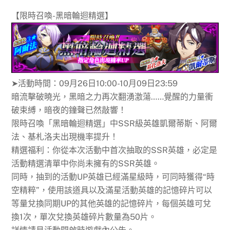
【限時召喚-黑暗輪迴精選】
➤活動時間：09月26日10:00-10月09日23:59
暗流擊破曉光，黑暗之力再次翻湧激蕩……覺醒的力量衝
破束縛，暗夜的鐘聲已然敲響！
限時召喚「黑暗輪迴精選」中SSR級英雄凱爾蒂斯、阿爾
法、基札洛夫出現機率提升！
精選福利：你從本次活動中首次抽取的SSR英雄，必定是
活動精選清單中你尚未擁有的SSR英雄。
同時，抽到的活動UP英雄已經滿星級時，可同時獲得“時
空精粹”，使用該道具以及滿星活動英雄的記憶碎片可以
等量兌換同期UP的其他英雄的記憶碎片，每個英雄可兌
換1次，單次兌換英雄碎片數量為50片。