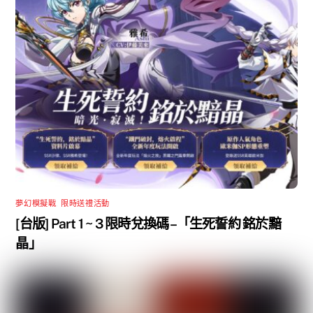
夢幻模擬戰
,
限時送禮活動
[台版] Part 1 ~ 3 限時兌換碼 –「生死誓約 銘於黯
晶」