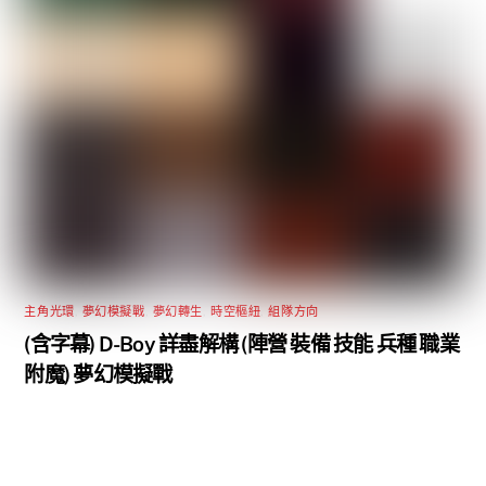
主角光環
,
夢幻模擬戰
,
夢幻轉生
,
時空樞紐
,
組隊方向
(含字幕) D-Boy 詳盡解構 (陣營 裝備 技能 兵種 職業
附魔) 夢幻模擬戰