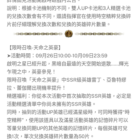
詳情請見活動開啟時遊戲內公告。
說明：根據卡池機制的不同，雙人UP卡池和3人精選卡池
的兌換次數會有不同，還請指揮官在使用時空精粹兌換碎
片前仔細理解兌換次數和兌換的英雄碎片數量。
【限時召喚-天命之英豪】
➤活動時間：09月26日10:00-10月09日23:59
啟明之星已經升起，黑暗自最遠的天空開始退散……輝光
乍現之中，英豪參見！
限時召喚「天命之英豪」中SSR級英雄雷丁、亞魯特繆
拉、蕾伽爾出現機率提升！
精選福利：你從本次活動中首次抽取的SSR英雄，必定是
活動精選清單中你尚未擁有的SSR英雄。
同時，抽到的活動UP英雄已經滿星級時，可同時獲得“時
空精粹”，使用該道具以及滿星活動英雄的記憶碎片可以
等量兌換同期UP的其他英雄的記憶碎片，每個英雄可兌
換1次，單次兌換英雄碎片數量為50片。