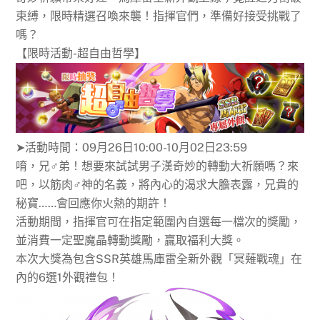
束縛，限時精選召喚來襲！指揮官們，準備好接受挑戰了
嗎？
【限時活動-超自由哲學】
➤活動時間：09月26日10:00-10月02日23:59
唷，兄♂弟！想要來試試男子漢奇妙的轉動大祈願嗎？來
吧，以筋肉♂神的名義，將內心的渴求大膽表露，兄貴的
秘寶……會回應你火熱的期許！
活動期間，指揮官可在指定範圍內自選每一檔次的獎勵，
並消費一定聖魔晶轉動獎勵，贏取福利大獎。
本次大獎為包含SSR英雄馬庫雷全新外觀「冥薙戰魂」在
內的6選1外觀禮包！