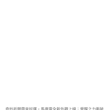
奇妙祈願帶來好運，馬庫雷全新外觀上線；覺醒之力衝破