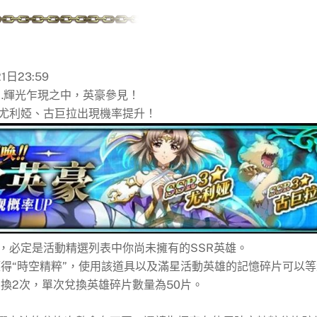
1日23:59
…輝光乍現之中，英豪參見！
、尤利婭、古巨拉出現機率提升！
，必定是活動精選列表中你尚未擁有的SSR英雄。
得“時空精粹”，使用該道具以及滿星活動英雄的記憶碎片可以等
換2次，單次兌換英雄碎片數量為50片。