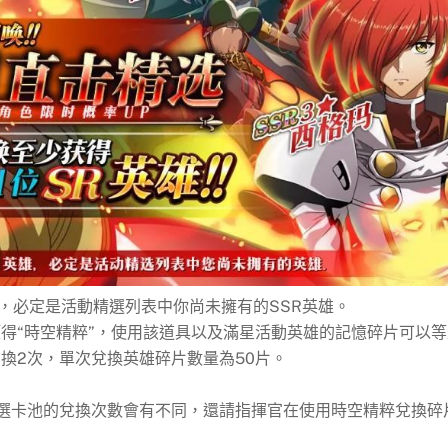
，必定是活動精選列表中你尚未擁有的SSR英雄。
得“時空精粹”，使用該道具以及滿星活動英雄的記憶碎片可以等
換2次，單次兌換英雄碎片數量為50片。
精選卡池的兌換次數會有不同，還請指揮官在使用時空精粹兌換碎