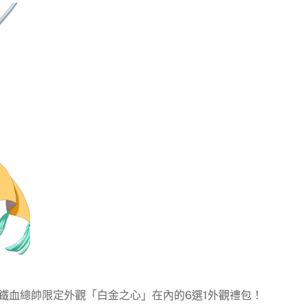
鐵血總帥限定外觀「白金之心」在內的6選1外觀禮包！