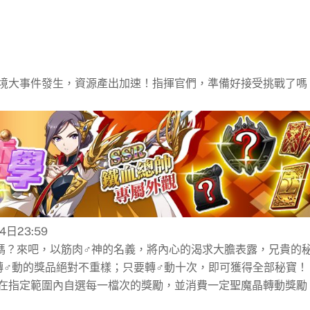
境大事件發生，資源產出加速！指揮官們，準備好接受挑戰了嗎
4日23:59
嗎？來吧，以筋肉♂神的名義，將內心的渴求大膽表露，兄貴的
轉♂動的獎品絕對不重樣；只要轉♂動十次，即可獲得全部秘寶！
在指定範圍內自選每一檔次的獎勵，並消費一定聖魔晶轉動獎勵