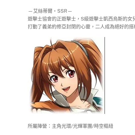
—艾絲蒂爾‧SSR—
遊擊士協會的正遊擊士，S級遊擊士凱西烏斯的女
打動了義弟約修亞封閉的心靈，二人成為絕好的搭
所屬陣營：主角光環/光輝軍團/時空樞紐