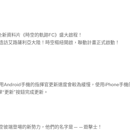
全新資料片《時空的軌跡FC》盛大啟程！
造訪艾路薩利亞大陸！時空樞紐開啟，聯動計畫正式啟動！
用Android手機的指揮官更新速度會較為緩慢，使用iPhone手機
點擊“更新”按鈕完成更新。
空彼端登場的新勢力，他們的名字是——遊擊士！