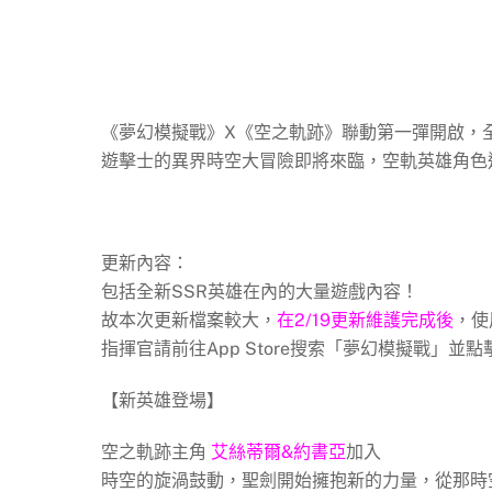
《夢幻模擬戰》X《空之軌跡》聯動第一彈開啟，
遊擊士的異界時空大冒險即將來臨，空軌英雄角色
更新內容：
包括全新SSR英雄在內的大量遊戲內容！
故本次更新檔案較大，
在2/19更新維護完成後
，使
指揮官請前往App Store搜索「夢幻模擬戰」並
【新英雄登場】
空之軌跡主角
艾絲蒂爾&約書亞
加入
時空的旋渦鼓動，聖劍開始擁抱新的力量，從那時