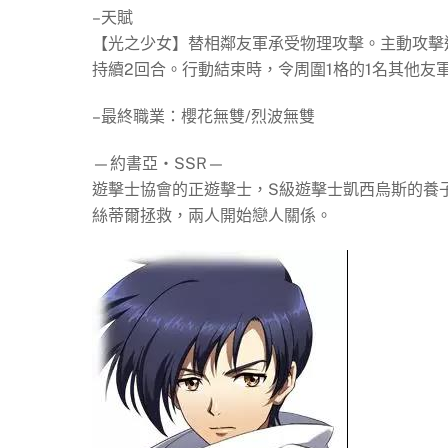
–天賦
【光之少女】替相鄰友軍承受物理攻擊。主動攻擊
持續2回合。行動結束時，令周圍1格的1名其他友軍
–最終職業：櫻花無雙/烈波無雙
—約書亞‧SSR—
遊擊士協會的正遊擊士，S級遊擊士凱西烏斯的養
絲蒂爾拯救，兩人開始戀人關係。