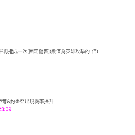
再造成一次[固定傷害](數值為英雄攻擊的1倍)
絲蒂爾&約書亞出現機率提升！
3:59
！