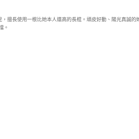
兒，擅長使用一根比她本人還高的長棍。頑皮好動、陽光真誠的
檔。