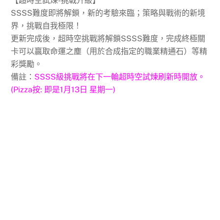
【超時空試煉-挑戰升級】
SSSS難度即將解鎖，新的考驗來臨；策略與戰術的新境
界，挑戰自我極限！
更新完成後，超時空挑戰將解鎖SSSS難度，完成終極關
卡可以贏取命運之塵（用於合成指定的職業精通石）等精
彩獎勵。
備註：
SSSS級挑戰將在下一輪超時空試煉刷新時開放。
(Pizza按: 即是1月13日 星期一)