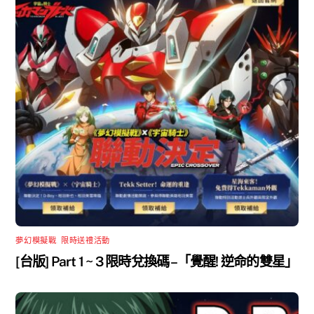
夢幻模擬戰
,
限時送禮活動
[台版] Part 1 ~ 3 限時兌換碼 –「覺醒! 逆命的雙星」