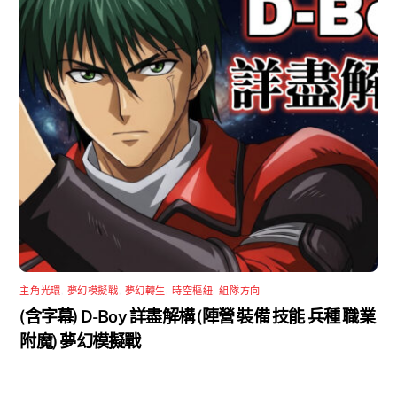
主角光環
,
夢幻模擬戰
,
夢幻轉生
,
時空樞紐
,
組隊方向
(含字幕) D-Boy 詳盡解構 (陣營 裝備 技能 兵種 職業
附魔) 夢幻模擬戰