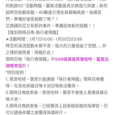
的軌跡SC“活動降臨，贏取活動道具兌換強力英雄；新的
超時空挑戰來臨，4S難度引領全新戰略高度。指揮官
們，準備好接受挑戰了嗎？！
艾路薩利亞又有新的事件，準備迎來新的挑戰！！
【復刻限時召喚-執行者降臨】
➤活動時間：1月7日10:00 – 1月20日23:59
時空的渦流鼓動未曾平息，強大的力量扭曲了空間……外
之理的使用者，降臨於此！
限時召喚「執行者降臨」中
SSR級英雄萊恩哈特，蕾恩出
現概率提升！
*特別說明：
1. 萊恩哈特，蕾恩只能通過「執行者降臨」限時召喚獲
得，在其他英雄召喚卡池召喚無法獲得。
2.限時召喚結束後，萊恩哈特，蕾恩不會進入普通英雄召
喚卡池。
3.限時召喚結束後，已經獲得上述兩個英雄的指揮官，仍
可以通過命運之扉獲得英雄碎片。