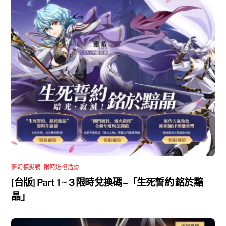
夢幻模擬戰
,
限時送禮活動
[台版] Part 1 ~ 3 限時兌換碼 –「生死誓約 銘於黯
晶」