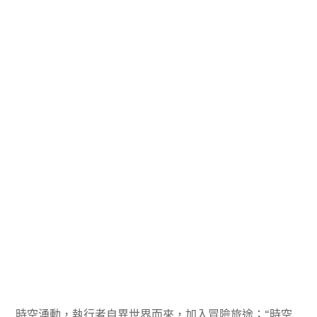
時空湧動，執行者自異世界而來，加入冒險旅途；“時空