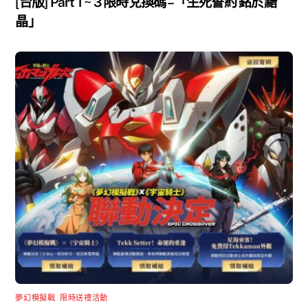
[台版] Part 1 ~ 3 限時兌換碼 –「生死誓約 銘於黯
晶」
夢幻模擬戰
,
限時送禮活動