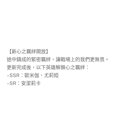
【新心之羈絆開放】
途中鑄成的緊密羈絆，讓戰場上的我們更無畏。
更新完成後，以下英雄解鎖心之羈絆：
–SSR：歐米伽、尤莉婭
–SR：安潔莉卡