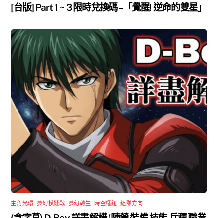
[台版] Part 1 ~ 3 限時兌換碼 –「覺醒! 逆命的雙星」
主角光環
,
夢幻模擬戰
,
夢幻轉生
,
時空樞紐
,
組隊方向
(含字幕) D-Boy 詳盡解構 (陣營 裝備 技能 兵種 職業