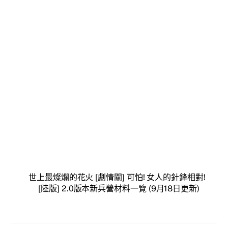
世上最燦爛的花火 [劇情關] 可怕! 女人的針鋒相對!
[陸版] 2.0版本新兵營材料一覽 (9月18日更新)