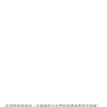
在冒險的旅途中，光與暗的少女們的英勇身影從不缺席；