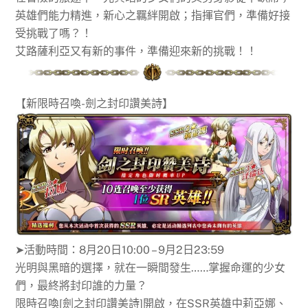
英雄們能力精進，新心之羈絆開啟；指揮官們，準備好接
受挑戰了嗎？！
艾路薩利亞又有新的事件，準備迎來新的挑戰！！
【新限時召喚-劍之封印讚美詩】
➤活動時間：8月20日10:00 – 9月2日23:59
光明與黑暗的選擇，就在一瞬間發生……掌握命運的少女
們，最終將封印誰的力量？
限時召喚[劍之封印讚美詩]開啟，在SSR英雄中莉亞娜、