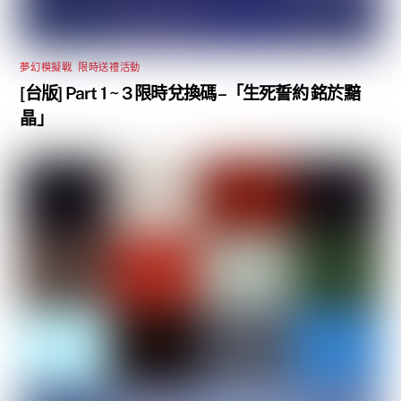
夢幻模擬戰
,
限時送禮活動
[台版] Part 1 ~ 3 限時兌換碼 –「生死誓約 銘於黯
晶」