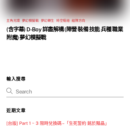
主角光環
,
夢幻模擬戰
,
夢幻轉生
,
時空樞紐
,
組隊方向
(含字幕) D-Boy 詳盡解構 (陣營 裝備 技能 兵種 職業
附魔) 夢幻模擬戰
輸入搜尋
近期文章
[台版] Part 1 ~ 3 限時兌換碼 –「生死誓約 銘於黯晶」