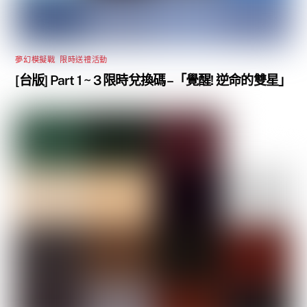
夢幻模擬戰
,
限時送禮活動
[台版] Part 1 ~ 3 限時兌換碼 –「覺醒! 逆命的雙星」