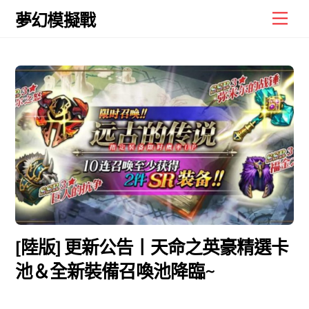
Skip
Men
夢幻模擬戰
to
content
[陸版] 更新公告丨天命之英豪精選卡
池＆全新裝備召喚池降臨~