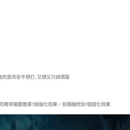
真的是完全不想打, 又煩又只掉頭盔
5%的概率驅散敵軍1個強化效果，並隨機附加1個弱化效果