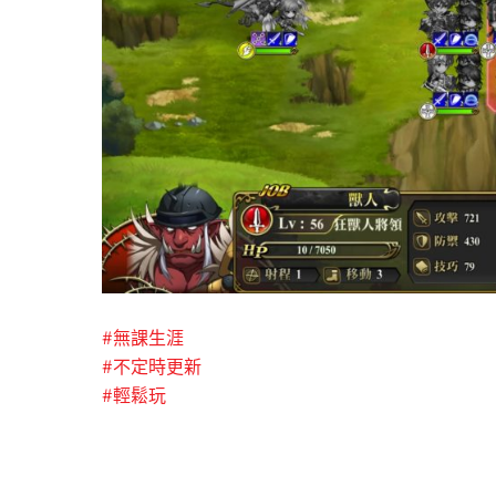
#
無課生涯
#
不定時更新
#
輕鬆玩