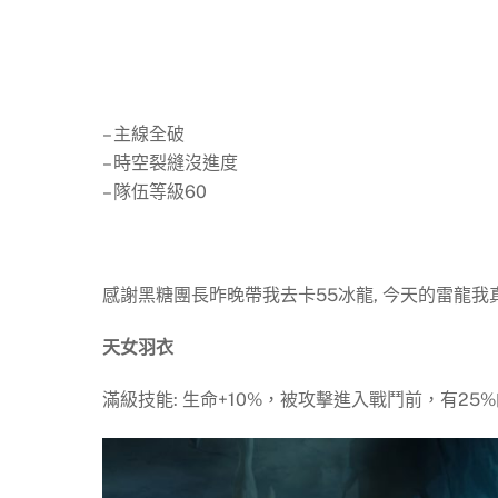
– 主線全破
– 時空裂縫沒進度
– 隊伍等級60
感謝黑糖團長昨晚帶我去卡55冰龍, 今天的雷龍我
天女羽衣
滿級技能: 生命+10%，被攻擊進入戰鬥前，有2