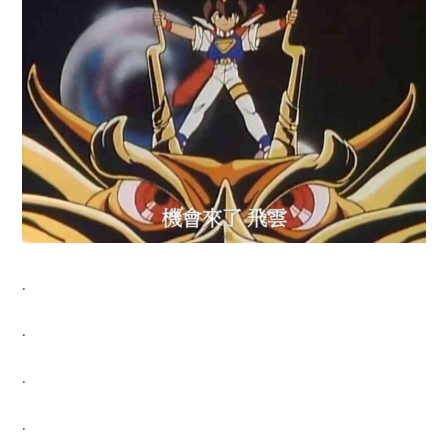
.
.
.
.