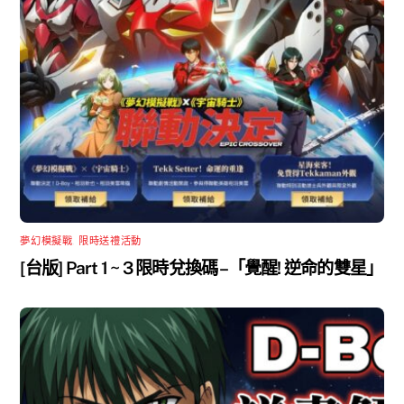
夢幻模擬戰
,
限時送禮活動
[台版] Part 1 ~ 3 限時兌換碼 –「覺醒! 逆命的雙星」