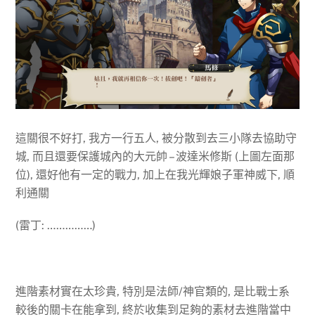
這關很不好打, 我方一行五人, 被分散到去三小隊去協助守
城, 而且還要保護城內的大元帥 – 波達米修斯 (上圖左面那
位), 還好他有一定的戰力, 加上在我光輝娘子軍神威下, 順
利通關
(雷丁: ……………)
進階素材實在太珍貴, 特別是法師/神官類的, 是比戰士系
較後的關卡在能拿到, 終於收集到足夠的素材去進階當中