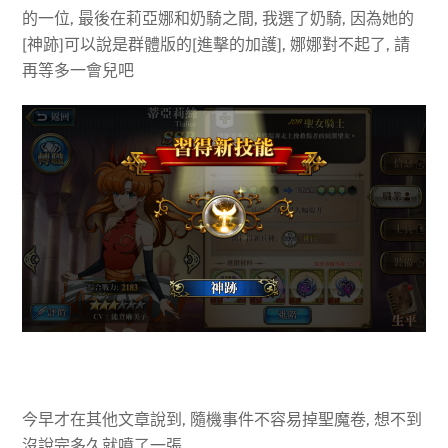
的一位, 最後在莉亞娜和奶騎之間, 我選了奶騎, 因為她的
[神跡]可以說是群體版的[進擊的加護], 娜娜對不起了, 請
再等多一會兒吧
今早才在其他文章說到, 隨機事件不容易掉聖魔卷, 想不到
沒說完多久就噴了一張