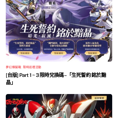
夢幻模擬戰
,
限時送禮活動
[台版] Part 1 ~ 3 限時兌換碼 –「生死誓約 銘於黯
晶」