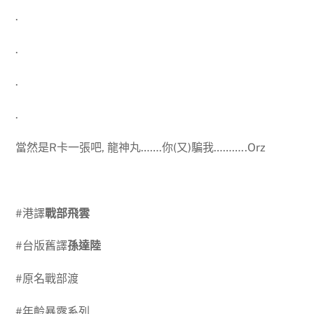
.
.
.
.
當然是R卡一張吧, 龍神丸…….你(又)騙我………..Orz
#港譯
戰部飛雲
#台版舊譯
孫達陸
#原名戰部渡
#年齡暴露系列