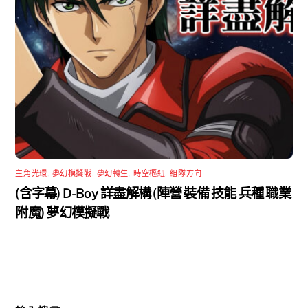
主角光環
,
夢幻模擬戰
,
夢幻轉生
,
時空樞紐
,
組隊方向
(含字幕) D-Boy 詳盡解構 (陣營 裝備 技能 兵種 職業
附魔) 夢幻模擬戰