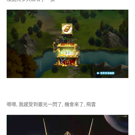
嗯嗯, 我感受到靈光一閃了, 機會來了, 飛雲