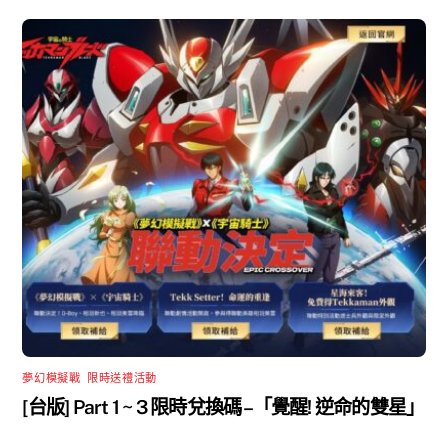
夢幻模擬戰
,
限時送禮活動
[台版] Part 1 ~ 3 限時兌換碼 –「覺醒! 逆命的雙星」