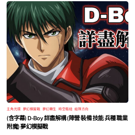
主角光環
,
夢幻模擬戰
,
夢幻轉生
,
時空樞紐
,
組隊方向
(含字幕) D-Boy 詳盡解構 (陣營 裝備 技能 兵種 職業
附魔) 夢幻模擬戰