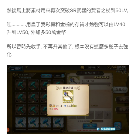
然後馬上將素材用來再次突破SR武器的賢者之杖到50LV,
哇………..用盡了我彩槌和金槌的存貨才勉強可以由LV40
升到LV50, 外加多50萬金幣
所以暫時先收手, 不再升其他了, 根本沒有這麼多槌子去強
化