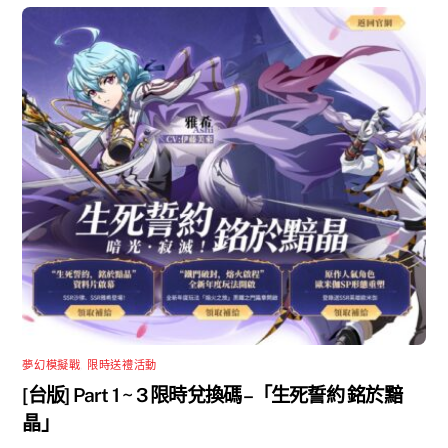
夢幻模擬戰
,
限時送禮活動
[台版] Part 1 ~ 3 限時兌換碼 –「生死誓約 銘於黯
晶」