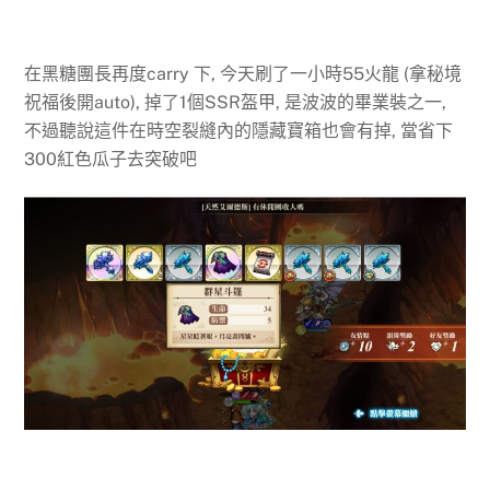
在黑糖團長再度carry 下, 今天刷了一小時55火龍 (拿秘境
祝福後開auto), 掉了1個SSR盔甲, 是波波的畢業裝之一,
不過聽說這件在時空裂縫內的隱藏寶箱也會有掉, 當省下
300紅色瓜子去突破吧