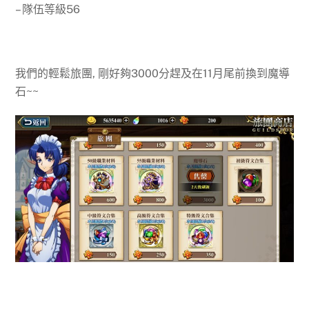
– 隊伍等級56
我們的輕鬆旅團, 剛好夠3000分趕及在11月尾前換到魔導
石~~