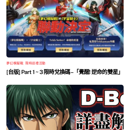
夢幻模擬戰
,
限時送禮活動
[台版] Part 1 ~ 3 限時兌換碼 –「覺醒! 逆命的雙星」