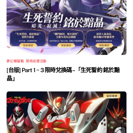
夢幻模擬戰
,
限時送禮活動
[台版] Part 1 ~ 3 限時兌換碼 –「生死誓約 銘於黯
晶」