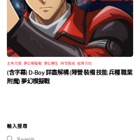
主角光環
,
夢幻模擬戰
,
夢幻轉生
,
時空樞紐
,
組隊方向
(含字幕) D-Boy 詳盡解構 (陣營 裝備 技能 兵種 職業
附魔) 夢幻模擬戰
輸入搜尋