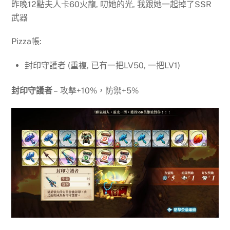
昨晚12點夫人卡60火龍, 叨她的光, 我跟她一起掉了SSR
武器
Pizza帳:
封印守護者 (重複, 已有一把LV50, 一把LV1)
封印守護者
– 攻擊+10%，防禦+5%