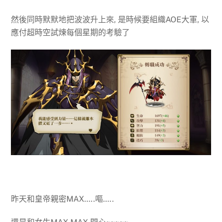
然後同時默默地把波波升上來, 是時候要組織AOE大軍, 以
應付超時空試煉每個星期的考驗了
昨天和皇帝親密MAX…..嘔…..