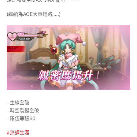
還是和女生MAX MAX 開心~~~~~
(繼續為AOE大軍鋪路…..)
– 主線全破
– 時空裂縫全破
– 隊伍等級60
#
無課生涯