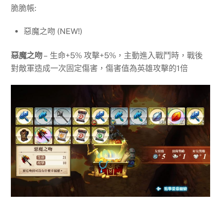
脆脆帳:
惡魔之吻 (NEW!)
惡魔之吻
– 生命+5% 攻擊+5%，主動進入戰鬥時，戰後
對敵軍造成一次固定傷害，傷害值為英雄攻擊的1倍