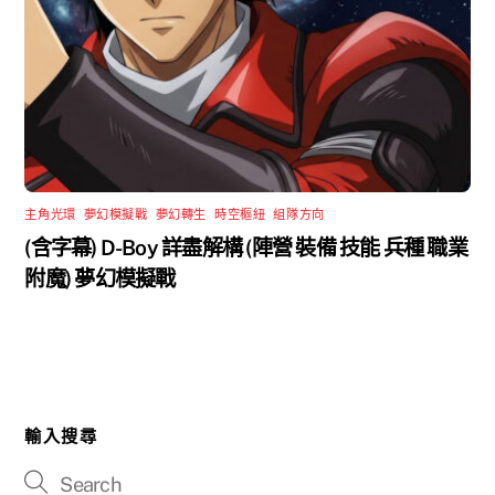
主角光環
,
夢幻模擬戰
,
夢幻轉生
,
時空樞紐
,
組隊方向
(含字幕) D-Boy 詳盡解構 (陣營 裝備 技能 兵種 職業
附魔) 夢幻模擬戰
輸入搜尋