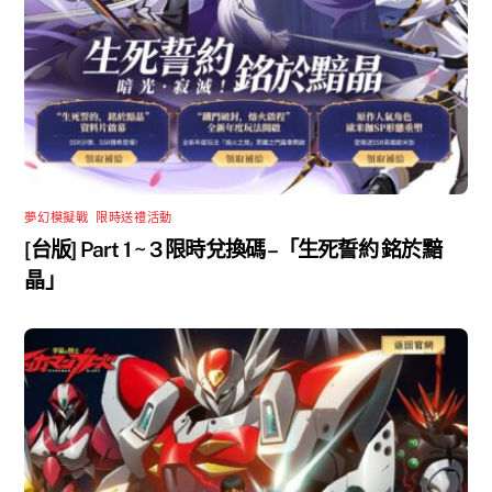
夢幻模擬戰
,
限時送禮活動
[台版] Part 1 ~ 3 限時兌換碼 –「生死誓約 銘於黯
晶」