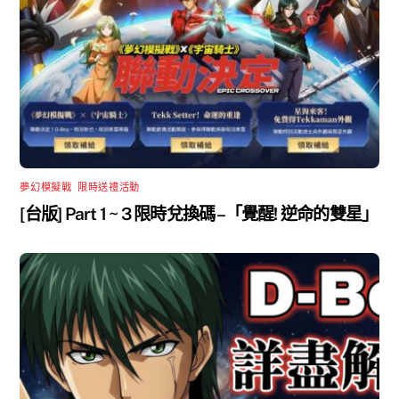
夢幻模擬戰
,
限時送禮活動
[台版] Part 1 ~ 3 限時兌換碼 –「覺醒! 逆命的雙星」