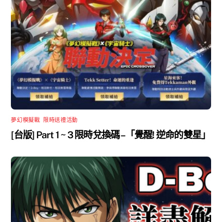
夢幻模擬戰
,
限時送禮活動
[台版] Part 1 ~ 3 限時兌換碼 –「覺醒! 逆命的雙星」