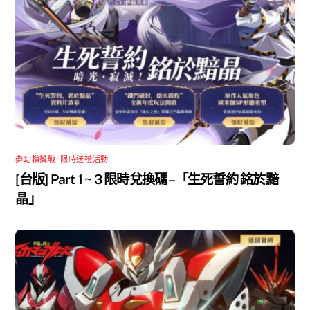
夢幻模擬戰
,
限時送禮活動
[台版] Part 1 ~ 3 限時兌換碼 –「生死誓約 銘於黯
晶」