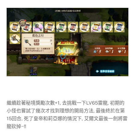
繼續趁著秘境獎勵次數+1, 去挑戰一下LV65雷龍, 初期的
小怪也嘗試了幾次才找到理想的開局方法, 最後終於在第
15回合, 死了皇帝和莉亞娜的情況下, 艾爾文最後一劍將雷
龍砍掉~!!