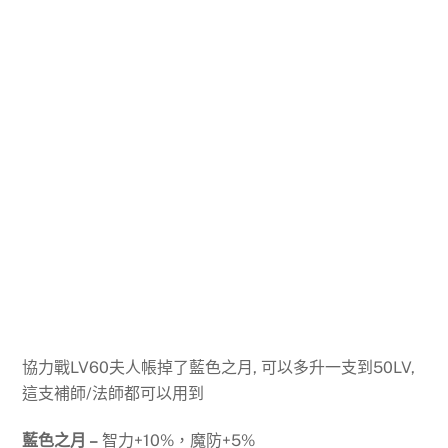
協力戰LV60夫人帳掉了藍色之月, 可以多升一支到50LV,
這支補師/法師都可以用到
藍色之月 –
智力+10%，魔防+5%