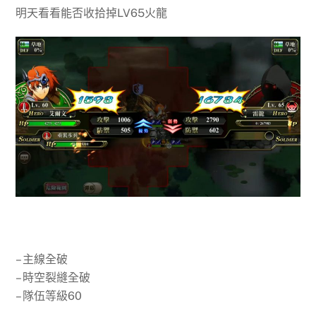
明天看看能否收拾掉LV65火龍
– 主線全破
– 時空裂縫全破
– 隊伍等級60