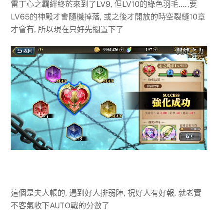
雷丁心之羈絆終於來到了LV9, 但LV10的綠色羽毛…..要
LV65的神殿才會隨機掉落, 或之後才開放的時空裂縫10章
才會有, 所以現在只好先擱置下了
這個是夫人帳的, 遇到好人排弱陣, 祝好人有好報, 就老實
不客氣收下AUTO戰的分數了