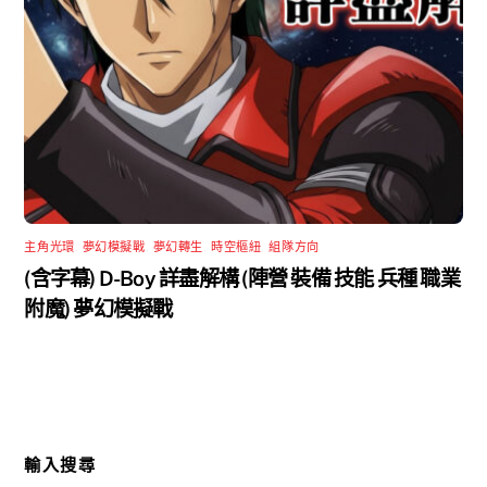
主角光環
,
夢幻模擬戰
,
夢幻轉生
,
時空樞紐
,
組隊方向
(含字幕) D-Boy 詳盡解構 (陣營 裝備 技能 兵種 職業
附魔) 夢幻模擬戰
輸入搜尋