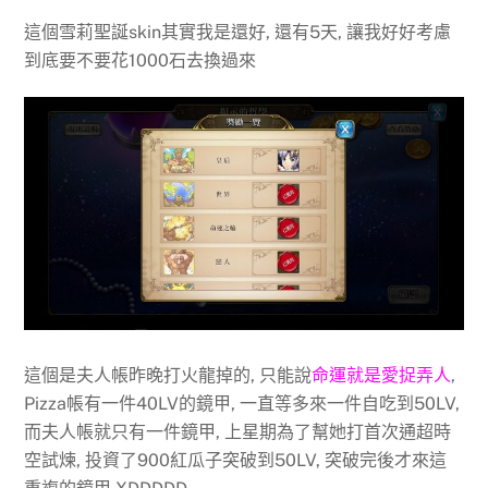
這個雪莉聖誕skin其實我是還好, 還有5天, 讓我好好考慮
到底要不要花1000石去換過來
這個是夫人帳昨晚打火龍掉的, 只能說
命運就是愛捉弄人
,
Pizza帳有一件40LV的鏡甲, 一直等多來一件自吃到50LV,
而夫人帳就只有一件鏡甲, 上星期為了幫她打首次通超時
空試煉, 投資了900紅瓜子突破到50LV, 突破完後才來這