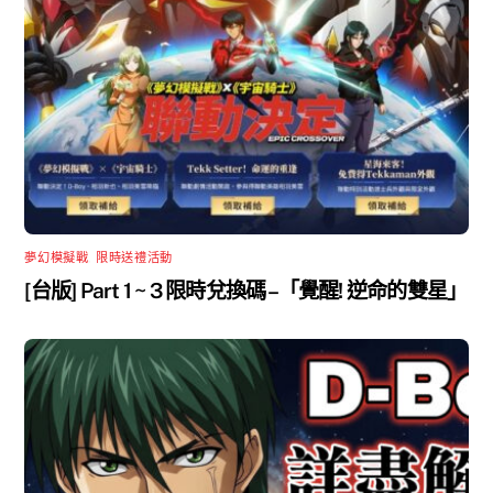
夢幻模擬戰
,
限時送禮活動
[台版] Part 1 ~ 3 限時兌換碼 –「覺醒! 逆命的雙星」