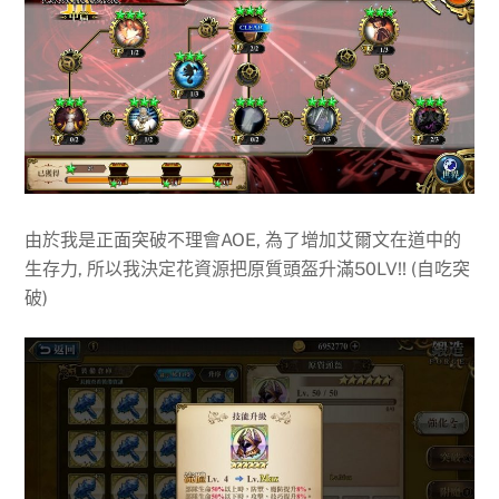
由於我是正面突破不理會AOE, 為了增加艾爾文在道中的
生存力, 所以我決定花資源把原質頭盔升滿50LV!! (自吃突
破)