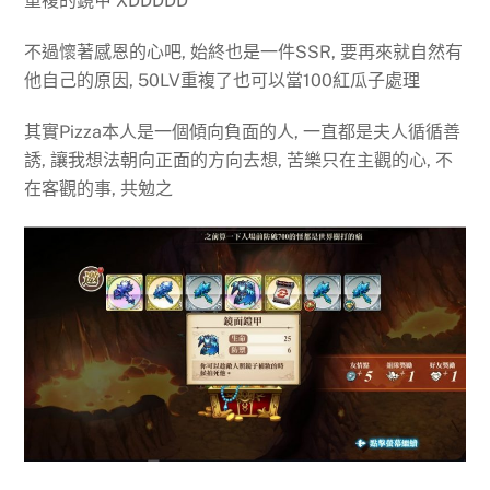
重複的鏡甲 XDDDDD
不過懷著感恩的心吧, 始終也是一件SSR, 要再來就自然有
他自己的原因, 50LV重複了也可以當100紅瓜子處理
其實Pizza本人是一個傾向負面的人, 一直都是夫人循循善
誘, 讓我想法朝向正面的方向去想, 苦樂只在主觀的心, 不
在客觀的事, 共勉之