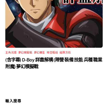
主角光環
,
夢幻模擬戰
,
夢幻轉生
,
時空樞紐
,
組隊方向
(含字幕) D-Boy 詳盡解構 (陣營 裝備 技能 兵種 職業
附魔) 夢幻模擬戰
輸入搜尋