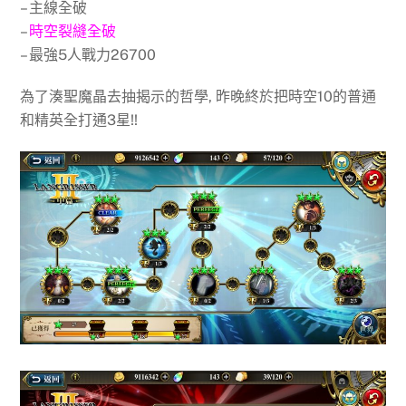
– 主線全破
–
時空裂縫全破
– 最強5人戰力26700
為了湊聖魔晶去抽揭示的哲學, 昨晚終於把時空10的普通
和精英全打通3星!!