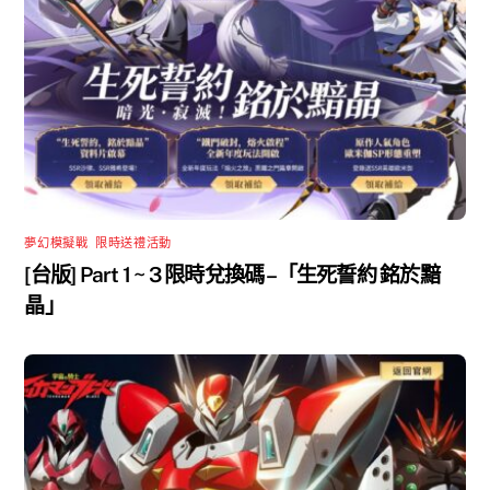
夢幻模擬戰
,
限時送禮活動
[台版] Part 1 ~ 3 限時兌換碼 –「生死誓約 銘於黯
晶」