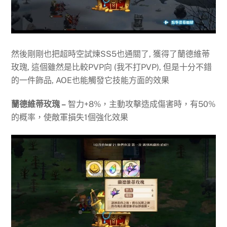
然後剛剛也把超時空試煉SS5也通關了, 獲得了蘭德維蒂
玫瑰, 這個雖然是比較PVP向 (我不打PVP), 但是十分不錯
的一件飾品, AOE也能觸發它技能方面的效果
蘭德維蒂玫瑰 –
智力+8%，主動攻擊造成傷害時，有50%
的概率，使敵軍損失1個強化效果