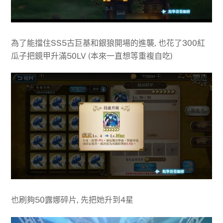
為了能擋住SS5古巨基和銀狼開場的進襲, 也花了300紅
瓜子把鏡甲升滿50LV (本來一直想等重複自吃)
也刷夠50露娜碎片, 先把她升到4星