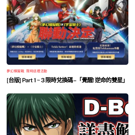
夢幻模擬戰
,
限時送禮活動
[台版] Part 1 ~ 3 限時兌換碼 –「覺醒! 逆命的雙星」