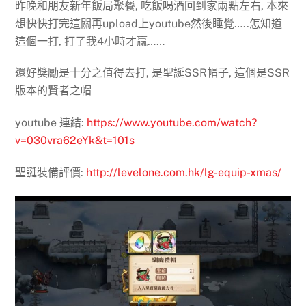
昨晚和朋友新年飯局聚餐, 吃飯喝酒回到家兩點左右, 本來
想快快打完這關再upload上youtube然後睡覺…..怎知道
這個一打, 打了我4小時才贏……
還好獎勵是十分之值得去打, 是聖誕SSR帽子, 這個是SSR
版本的賢者之帽
youtube 連結:
https://www.youtube.com/watch?
v=030vra62eYk&t=101s
聖誕裝備評價:
http://levelone.com.hk/lg-equip-xmas/