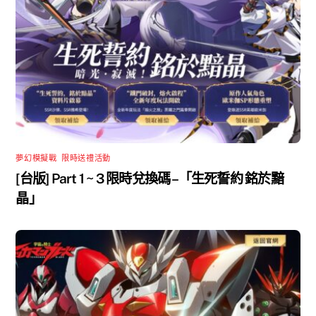
夢幻模擬戰
,
限時送禮活動
[台版] Part 1 ~ 3 限時兌換碼 –「生死誓約 銘於黯
晶」