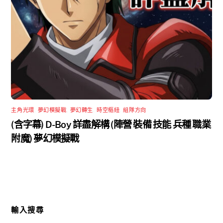
主角光環
,
夢幻模擬戰
,
夢幻轉生
,
時空樞紐
,
組隊方向
(含字幕) D-Boy 詳盡解構 (陣營 裝備 技能 兵種 職業
附魔) 夢幻模擬戰
輸入搜尋