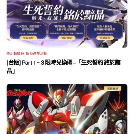
夢幻模擬戰
,
限時送禮活動
[台版] Part 1 ~ 3 限時兌換碼 –「生死誓約 銘於黯
晶」