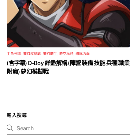
主角光環
,
夢幻模擬戰
,
夢幻轉生
,
時空樞紐
,
組隊方向
(含字幕) D-Boy 詳盡解構 (陣營 裝備 技能 兵種 職業
附魔) 夢幻模擬戰
輸入搜尋