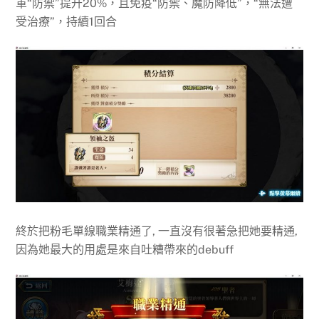
軍“防禦”提升20%，且免疫“防禦、魔防降低”，“無法遭
受治療”，持續1回合
終於把粉毛單線職業精通了, 一直沒有很著急把她要精通,
因為她最大的用處是來自吐糟帶來的debuff