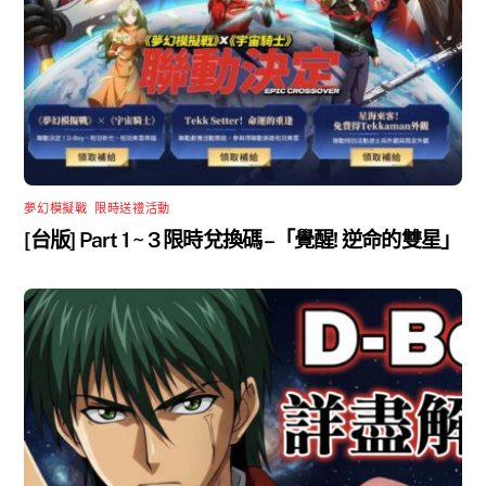
夢幻模擬戰
,
限時送禮活動
[台版] Part 1 ~ 3 限時兌換碼 –「覺醒! 逆命的雙星」