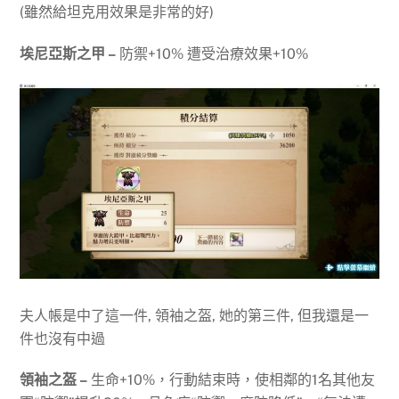
(雖然給坦克用效果是非常的好)
埃尼亞斯之甲 –
防禦+10% 遭受治療效果+10%
夫人帳是中了這一件, 領袖之盔, 她的第三件, 但我還是一
件也沒有中過
領袖之盔 –
生命+10%，行動結束時，使相鄰的1名其他友