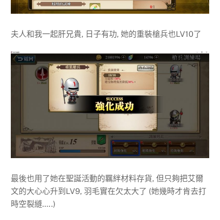
夫人和我一起肝兄貴, 日子有功, 她的重裝槍兵也LV10了
最後也用了她在聖誕活動的羈絆材料存貨, 但只夠把艾爾
文的大心心升到LV9, 羽毛實在欠太大了 (她幾時才肯去打
時空裂縫…..)