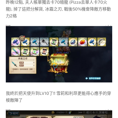
昨晚12點, 夫人帳單獨去卡70暗龍 (Pizza去單人卡70火
龍), 掉了這把分解貨, 冰霜之刃, 戰後50%機會降敵方移動
力2格
我終於把天使升到LV10了!! 雪莉和利昂更能得心應手的穿
梭敵陣了