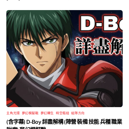
主角光環
,
夢幻模擬戰
,
夢幻轉生
,
時空樞紐
,
組隊方向
(含字幕) D-Boy 詳盡解構 (陣營 裝備 技能 兵種 職業