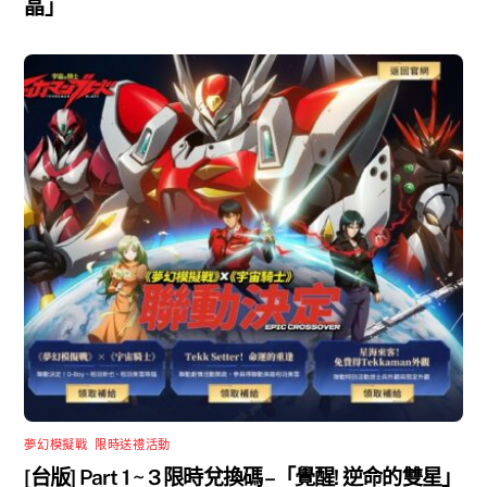
晶」
夢幻模擬戰
,
限時送禮活動
[台版] Part 1 ~ 3 限時兌換碼 –「覺醒! 逆命的雙星」