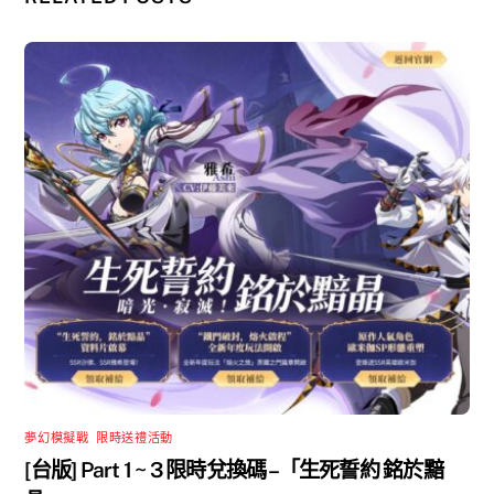
夢幻模擬戰
,
限時送禮活動
[台版] Part 1 ~ 3 限時兌換碼 –「生死誓約 銘於黯