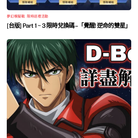
夢幻模擬戰
,
限時送禮活動
[台版] Part 1 ~ 3 限時兌換碼 –「覺醒! 逆命的雙星」