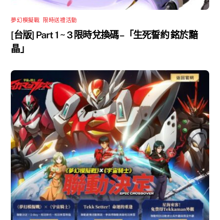
夢幻模擬戰
,
限時送禮活動
[台版] Part 1 ~ 3 限時兌換碼 –「生死誓約 銘於黯
晶」