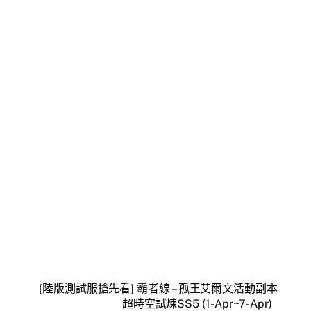
[陸版測試服搶先看] 霸者線 – 孤王艾爾文活動副本
超時空試煉SS5 (1-Apr~7-Apr)