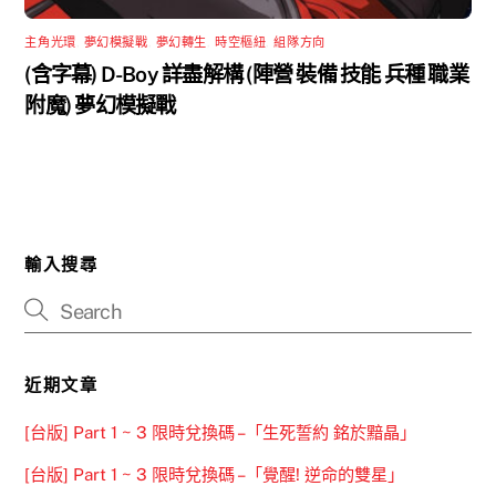
主角光環
,
夢幻模擬戰
,
夢幻轉生
,
時空樞紐
,
組隊方向
(含字幕) D-Boy 詳盡解構 (陣營 裝備 技能 兵種 職業
附魔) 夢幻模擬戰
輸入搜尋
近期文章
[台版] Part 1 ~ 3 限時兌換碼 –「生死誓約 銘於黯晶」
[台版] Part 1 ~ 3 限時兌換碼 –「覺醒! 逆命的雙星」