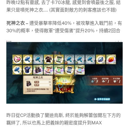
昨晚12點有靈感, 去了卡70冰龍, 感覺到會噴最後之服, 結
果只是噴死神之衣…. (其實面對敵方的刺客應該也不錯)
死神之衣 –
遭受暴擊率降低40%，被攻擊進入戰鬥前，有
30%的概率，使得敵軍“遭受傷害”提升20%，持續2回合
昨日從CP活動換了蘭迪烏斯, 終於能夠解蕾伽爾左下方的
羈絆了, 所以也馬上把義妹的親密度提升到MAX