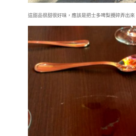
這甜品很甜很好味，應該是把士多啤梨攪碎弄出來