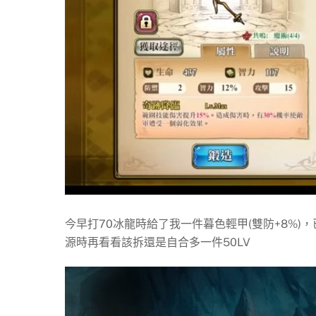
今早打70冰龍時給了我一件暮色輕甲(雙防+8%)
源時再看看該拆還是自合多一件50LV