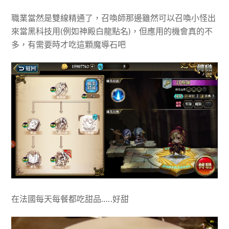
職業當然是雙線精通了，召喚師那邊雖然可以召喚小怪出
來當黑科技用(例如神殿白龍點名)，但應用的機會真的不
多，有需要時才吃這顆魔導石吧
在法國每天每餐都吃甜品…..好甜