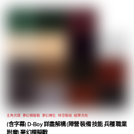
主角光環
,
夢幻模擬戰
,
夢幻轉生
,
時空樞紐
,
組隊方向
(含字幕) D-Boy 詳盡解構 (陣營 裝備 技能 兵種 職業
附魔) 夢幻模擬戰