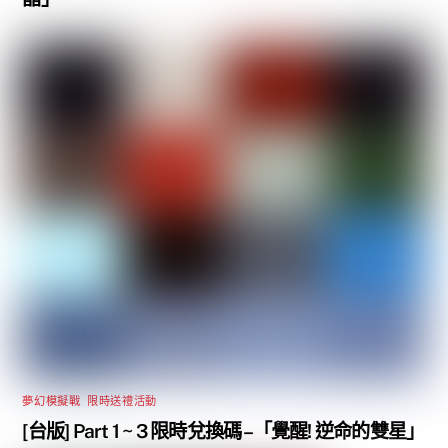
夢幻模擬戰
,
限時送禮活動
[台版] Part 1 ~ 3 限時兌換碼 –「覺醒! 逆命的雙星」