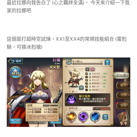
最近拉娜向我告白了 (心之羈絆全滿)， 今天來介紹一下我
家的拉娜吧
這個是打超時空試煉，XX1至XX4的常規技能組合 (雷剋
騎，可換冰剋槍)