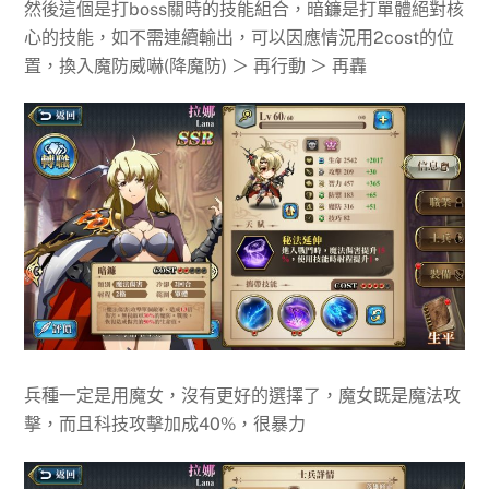
然後這個是打boss關時的技能組合，暗鐮是打單體絕對核
心的技能，如不需連續輸出，可以因應情況用2cost的位
置，換入魔防威嚇(降魔防) ＞ 再行動 ＞ 再轟
兵種一定是用魔女，沒有更好的選擇了，魔女既是魔法攻
擊，而且科技攻擊加成40%，很暴力