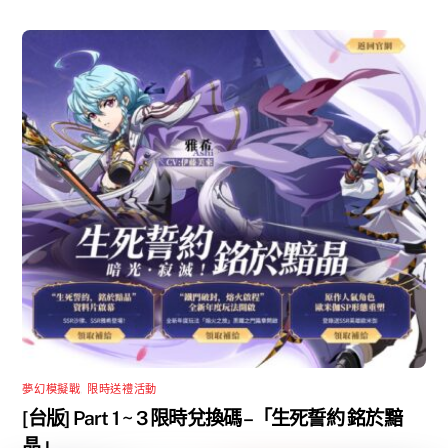
夢幻模擬戰
,
限時送禮活動
[台版] Part 1 ~ 3 限時兌換碼 –「生死誓約 銘於黯
晶」