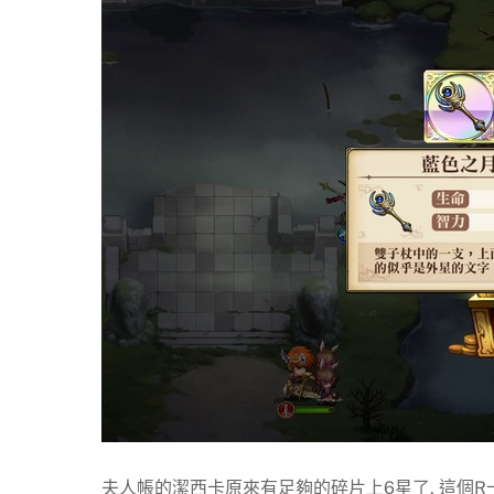
夫人帳的潔西卡原來有足夠的碎片上6星了, 這個R卡