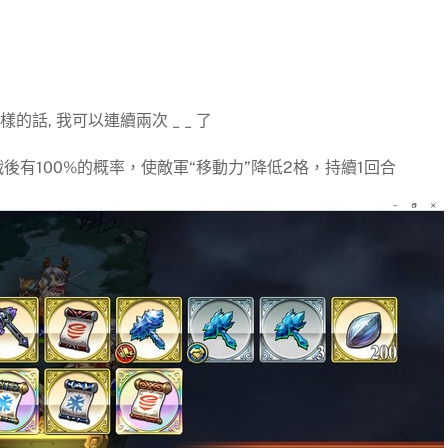
的話, 我可以連續兩次 _ _ 了
後有100%的概率，使敵軍“移動力”降低2格，持續1回合