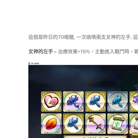
這個是昨日的70暗龍, 一次過噴兩支女神的左手, 這樣
女神的左手 –
治療效果+15%，主動進入戰鬥時，戰