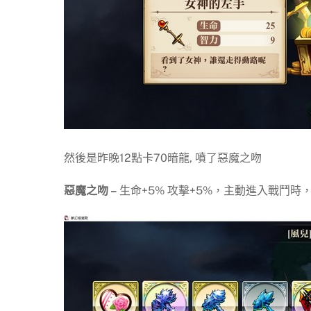
然後是昨晚12點卡70暗龍, 噴了惡魔之吻
惡魔之吻 –
生命+5% 攻擊+5%，主動進入戰鬥