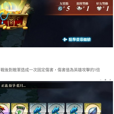
時，戰後對敵軍造成一次固定傷害，傷害值為英雄攻擊的1倍