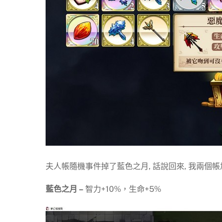
夫人帳隨機事件掉了藍色之月, 話說回來, 我兩個帳
藍色之月 –
智力+10%，生命+5%