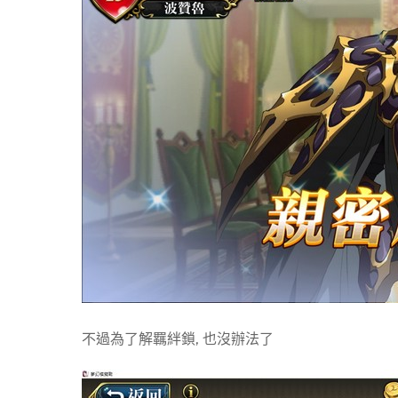
不過為了解羈絆鎖, 也沒辦法了