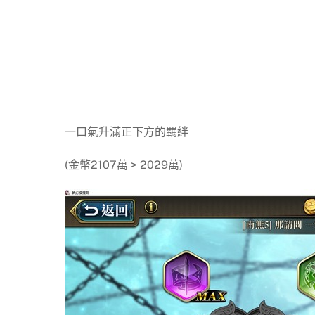
一口氣升滿正下方的羈絆
(金幣2107萬 > 2029萬)