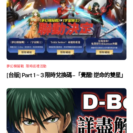
夢幻模擬戰
,
限時送禮活動
[台版] Part 1 ~ 3 限時兌換碼 –「覺醒! 逆命的雙星」