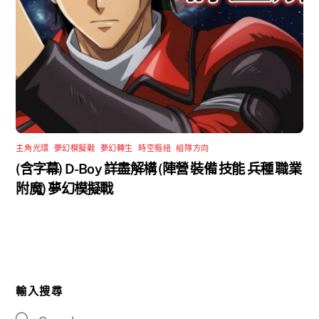
主角光環
,
夢幻模擬戰
,
夢幻轉生
,
時空樞紐
,
組隊方向
(含字幕) D-Boy 詳盡解構 (陣營 裝備 技能 兵種 職業
附魔) 夢幻模擬戰
輸入搜尋