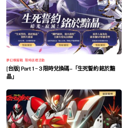
夢幻模擬戰
,
限時送禮活動
[台版] Part 1 ~ 3 限時兌換碼 –「生死誓約 銘於黯
晶」