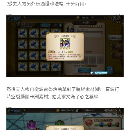
(從夫人帳另外玩過攝魂法帽, 十分好用)
然後夫人帳再從波贊魯活動拿到了羈絆素材(她一直波打
時空裂縫關卡刷素材), 給艾爾文滿了心之羈絆