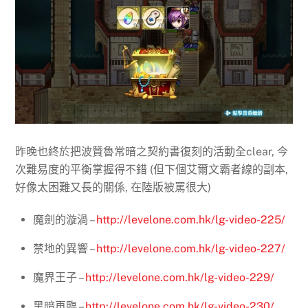
昨晚也終於把波贊魯常暗之契約書復刻的活動全clear, 今
次難易度的平衡掌握得不錯 (但下個艾爾文霸者線的副本,
好像太困難又長的關係, 在陸版被罵很大)
魔劍的漩渦 –
http://levelone.com.hk/lg-video-225/
禁地的異響 –
http://levelone.com.hk/lg-video-227/
魔界王子 –
http://levelone.com.hk/lg-video-229/
黑暗再臨 –
http://levelone.com.hk/lg-video-230/