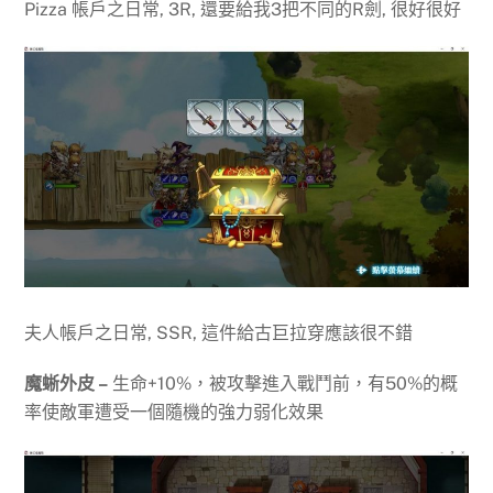
Pizza 帳戶之日常, 3R, 還要給我3把不同的R劍, 很好很好
夫人帳戶之日常, SSR, 這件給古巨拉穿應該很不錯
魔蜥外皮 –
生命+10%，被攻擊進入戰鬥前，有50%的概
率使敵軍遭受一個隨機的強力弱化效果