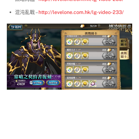
混沌亂戰 –
http://levelone.com.hk/lg-video-233/