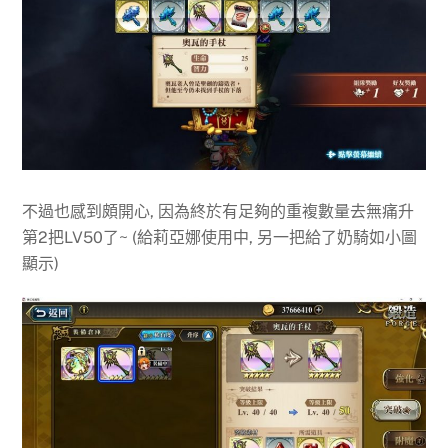
不過也感到頗開心, 因為終於有足夠的重複數量去無痛升
第2把LV50了~ (給莉亞娜使用中, 另一把給了奶騎如小圖
顯示)