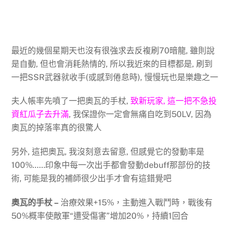
最近的幾個星期天也沒有很強求去反複刷70暗龍, 雖則說
是自動, 但也會消耗熱情的, 所以我近來的目標都是, 刷到
一把SSR武器就收手(或感到倦怠時), 慢慢玩也是樂趣之一
夫人帳率先噴了一把奧瓦的手杖,
致新玩家, 這一把不急投
資紅瓜子去升滿
, 我保證你一定會無痛自吃到50LV, 因為
奧瓦的掉落率真的很驚人
另外, 這把奧瓦, 我沒刻意去留意, 但感覺它的發動率是
100%……印象中每一次出手都會發動debuff那部份的技
術, 可能是我的補師很少出手才會有這錯覺吧
奧瓦的手杖 –
治療效果+15%，主動進入戰鬥時，戰後有
50%概率使敵軍“遭受傷害”增加20%，持續1回合