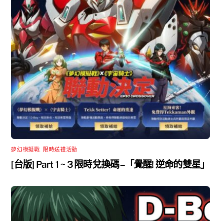
夢幻模擬戰
,
限時送禮活動
[台版] Part 1 ~ 3 限時兌換碼 –「覺醒! 逆命的雙星」