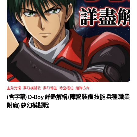
主角光環
,
夢幻模擬戰
,
夢幻轉生
,
時空樞紐
,
組隊方向
(含字幕) D-Boy 詳盡解構 (陣營 裝備 技能 兵種 職業
附魔) 夢幻模擬戰