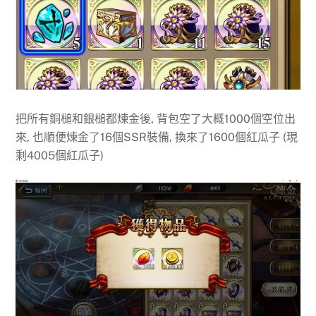
把所有銅槌和銀槌都煉金後, 背包空了大概1000個空位出
來, 也順便煉金了16個SSR裝備, 換來了1600個紅瓜子 (現
剩4005個紅瓜子)