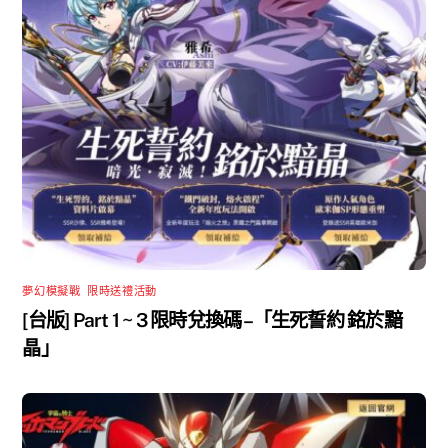
夢幻模擬戰
,
限時送禮活動
[台版] Part 1 ~ 3 限時兌換碼 –「生死誓約 銘於黯
晶」