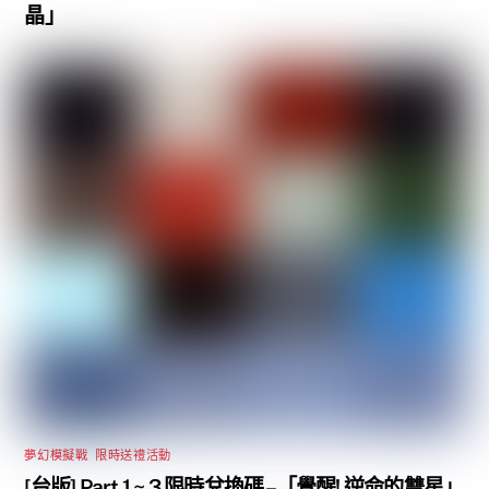
晶」
夢幻模擬戰
,
限時送禮活動
[台版] Part 1 ~ 3 限時兌換碼 –「覺醒! 逆命的雙星」