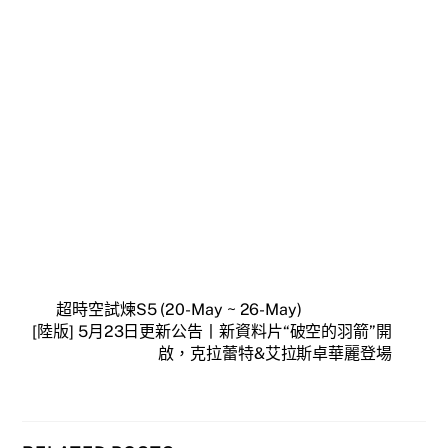
超時空試煉S5 (20-May ~ 26-May)
[陸版] 5月23日更新公告丨新資料片“破空的羽箭”開
啟，克拉蕾特&艾拉斯卓華麗登場