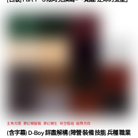
主角光環
,
夢幻模擬戰
,
夢幻轉生
,
時空樞紐
,
組隊方向
(含字幕) D-Boy 詳盡解構 (陣營 裝備 技能 兵種 職業