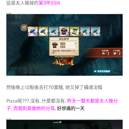
這是夫人帳掉的
第3件SSR
然後晚上12點後去打70雷龍, 她又掉了攝魂法帽
Pizza呢??? 沒有, 什麼都沒有,
昨天一整天都是夫人做分
子, 而我則是做她的分母
, 好慘痛的一天