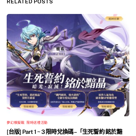
RELATED POSTS
夢幻模擬戰
,
限時送禮活動
[台版] Part 1 ~ 3 限時兌換碼 –「生死誓約 銘於黯