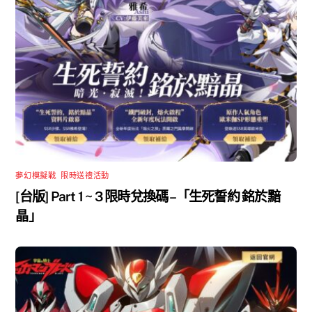
夢幻模擬戰
,
限時送禮活動
[台版] Part 1 ~ 3 限時兌換碼 –「生死誓約 銘於黯
晶」