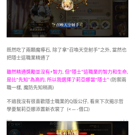
既然吃了兩顆魔導石, 除了拿“召喚天空射手”之外, 當然也
把隱士這職業精通了
雖然精通獎勵並沒有+智力, 但“隱士”這職業的智力和生命,
是比“先知”為高的, 所以我選擇了莉亞娜當“隱士”
(防禦兩
職一樣, 魔防先知稍高)
不過我沒有很喜歡隱士職業的Q版公仔, 看來下次揭示哲
學要幫莉亞娜添置新衣裳了 (<—- 借口)