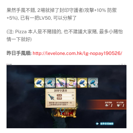
果然手風不錯, 2場就掉了封印守護者(攻擊+10% 防禦
+5%), 已有一把LV50, 可以分解了
(注: Pizza 本人是不賭錢的, 也不建議大家賭, 最多小賭怡
情一下就好)
昨日手風順:
http://levelone.com.hk/lg-nopay190526/