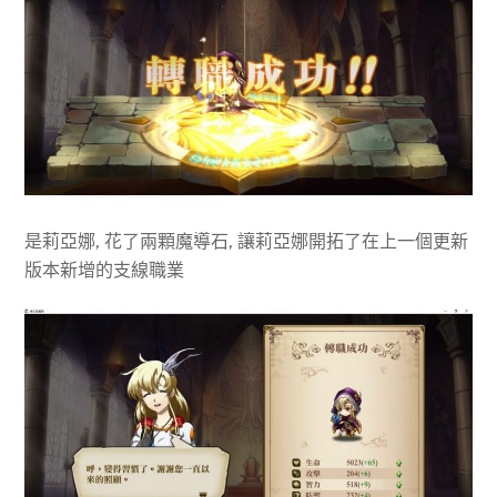
是莉亞娜, 花了兩顆魔導石, 讓莉亞娜開拓了在上一個更新
版本新增的支線職業