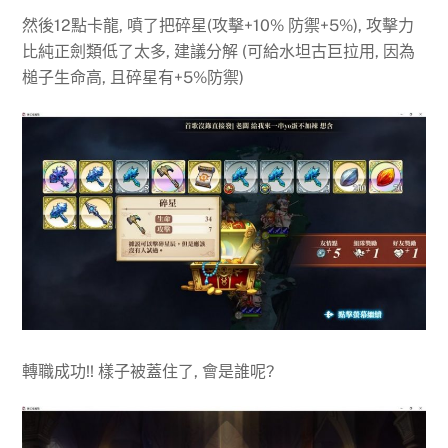
然後12點卡龍, 噴了把碎星(攻擊+10% 防禦+5%), 攻擊力
比純正劍類低了太多, 建議分解 (可給水坦古巨拉用, 因為
槌子生命高, 且碎星有+5%防禦)
轉職成功!! 樣子被蓋住了, 會是誰呢?