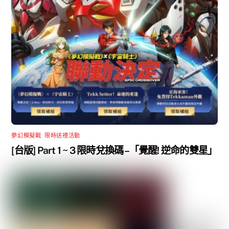
夢幻模擬戰
,
限時送禮活動
[台版] Part 1 ~ 3 限時兌換碼 –「覺醒! 逆命的雙星」