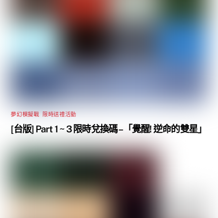
夢幻模擬戰
,
限時送禮活動
[台版] Part 1 ~ 3 限時兌換碼 –「覺醒! 逆命的雙星」