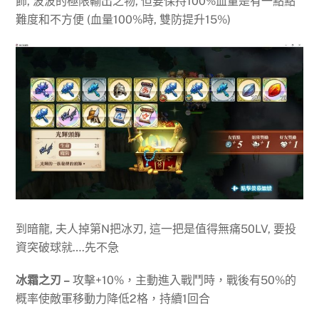
飾, 波波的極限輸出之物, 但要保持100%血量是有一點點
難度和不方便 (血量100%時, 雙防提升15%)
到暗龍, 夫人掉第N把冰刃, 這一把是值得無痛50LV, 要投
資突破球就….先不急
冰霜之刃 –
攻擊+10%，主動進入戰鬥時，戰後有50%的
概率使敵軍移動力降低2格，持續1回合