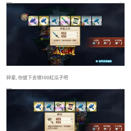
碎星, 你退下去領100紅瓜子吧