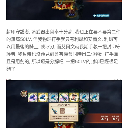
封印守護者, 這武器出貨率十分高, 我也正在要不要第二件
的無痛50LV, 但我物理打手就只有利昂和艾爾文, 利昂可
以用最後的騎士, 或冰刃, 而艾爾文就長期手執一把封印守
護者, 我暫時也沒預見到會有機會同時出三位物理打手兼
且是用劍的, 所以還是分解吧, 一把50LV的封印已經很足
夠了