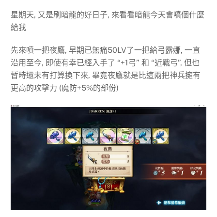
星期天, 又是刷暗龍的好日子, 來看看暗龍今天會噴個什麼
給我
先來噴一把夜鷹, 早期已無痛50LV了一把給弓露娜, 一直
沿用至今, 即使有幸已經入手了 “+1弓” 和 “近戰弓”, 但也
暫時還未有打算換下來, 畢竟夜鷹就是比這兩把神兵擁有
更高的攻擊力 (魔防+5%的部份)