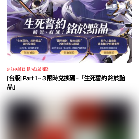
夢幻模擬戰
,
限時送禮活動
[台版] Part 1 ~ 3 限時兌換碼 –「生死誓約 銘於黯
晶」