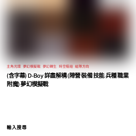
主角光環
,
夢幻模擬戰
,
夢幻轉生
,
時空樞紐
,
組隊方向
(含字幕) D-Boy 詳盡解構 (陣營 裝備 技能 兵種 職業
附魔) 夢幻模擬戰
輸入搜尋