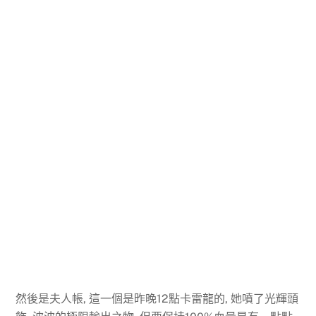
然後是夫人帳, 這一個是昨晚12點卡雷龍的, 她噴了光輝頭