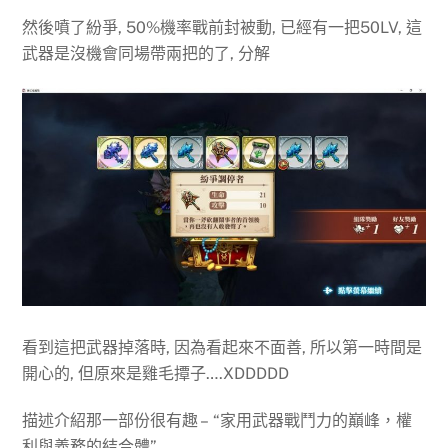
然後噴了紛爭, 50%機率戰前封被動, 已經有一把50LV, 這
武器是沒機會同場帶兩把的了, 分解
看到這把武器掉落時, 因為看起來不面善, 所以第一時間是
開心的, 但原來是雞毛撢子….XDDDDD
描述介紹那一部份很有趣 – “家用武器戰鬥力的巔峰，權
利與義務的結合體”