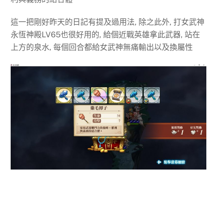
這一把剛好昨天的日記有提及過用法, 除之此外, 打女武神
永恆神殿LV65也很好用的, 給個近戰英雄拿此武器, 站在
上方的泉水, 每個回合都給女武神無痛輸出以及換屬性