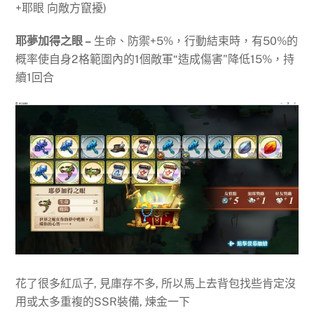
+耶眼 向敵方竄擾)
耶夢加得之眼 –
生命、防禦+5%，行動結束時，有50%的
概率使自身2格範圍內的1個敵軍“造成傷害”降低15%，持
續1回合
花了很多紅瓜子, 見庫存不多, 所以馬上去背包找些肯定沒
用或太多重複的SSR裝備, 煉金一下