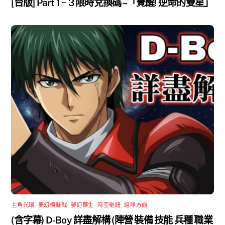
[台版] Part 1 ~ 3 限時兌換碼 –「覺醒! 逆命的雙星」
主角光環
,
夢幻模擬戰
,
夢幻轉生
,
時空樞紐
,
組隊方向
(含字幕) D-Boy 詳盡解構 (陣營 裝備 技能 兵種 職業