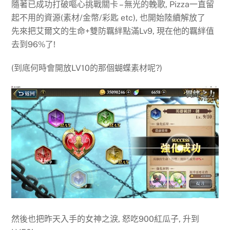
隨著已成功打破嘔心挑戰關卡 – 無光的輓歌, Pizza一直留
起不用的資源(素材/金幣/彩匙 etc), 也開始陸續解放了
先來把艾爾文的生命+雙防羈絆點滿Lv9, 現在他的羈絆值
去到96%了!
(到底何時會開放LV10的那個蝴蝶素材呢?)
然後也把昨天入手的女神之淚, 怒吃900紅瓜子, 升到