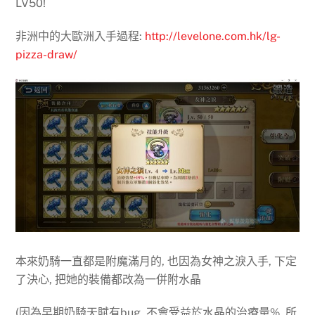
LV50!
非洲中的大歐洲入手過程:
http://levelone.com.hk/lg-
pizza-draw/
本來奶騎一直都是附魔滿月的, 也因為女神之淚入手, 下定
了決心, 把她的裝備都改為一併附水晶
(因為早期奶騎天賦有bug, 不會受益於水晶的治療量%, 所