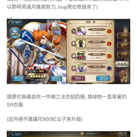
以那時用滿月推高智力, bug現在修過來了)
順便也無痛自吃一件暗之法衣給奶騎, 換掉她一直穿著的
SR衣服
(這件絕不建議花900紅瓜子來升級)