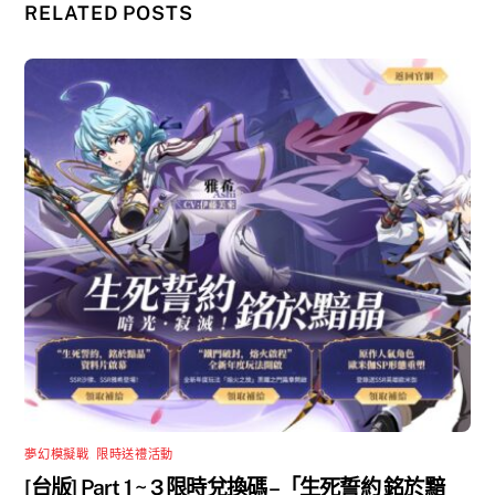
RELATED POSTS
夢幻模擬戰
,
限時送禮活動
[台版] Part 1 ~ 3 限時兌換碼 –「生死誓約 銘於黯