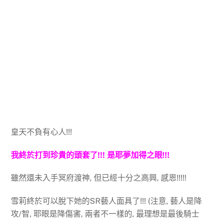
皇天不負有心人!!!
我終於打到珍貴的頭套了!!! 是耶夢加得之眼!!!
雖然還未入手冥府渡神, 但已經十分之高興, 感恩!!!!!
雪莉終於可以脫下她的SR藝人面具了!!! (注意, 藝人是降
攻/智, 耶眼是降傷害, 兩者不一樣的, 最理想是最後騎士